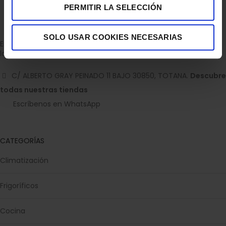
PERMITIR LA SELECCIÓN
SOLO USAR COOKIES NECESARIAS
Empresa dedicada a la venta de accesorios para el hogar con
la experiencia de 36 años.
C/ ALBERTO GRAY PEINADO 11 BAJO 30850, TOTANA.
Descubre
todas nuestras tiendas
Escríbenos en WhatsApp
CATEGORÍAS
Climatización
Frigoríficos
Cocina