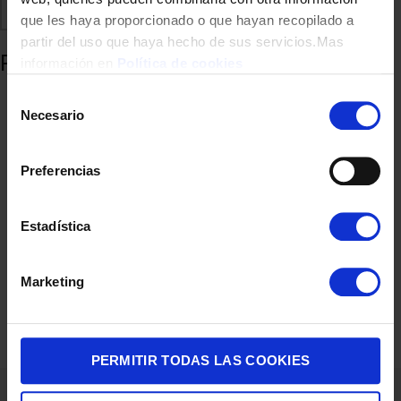
Comparte
Añadir a favoritos
que les haya proporcionado o que hayan recopilado a
partir del uso que haya hecho de sus servicios.Mas
Productos relacionados
información en
Política de cookies
Selección
Necesario
de
consentimiento
Preferencias
Estadística
BARBERO ROWENTA TN2804 90MIN 2 PEINES
Marketing
24,99
€
PERMITIR TODAS LAS COOKIES