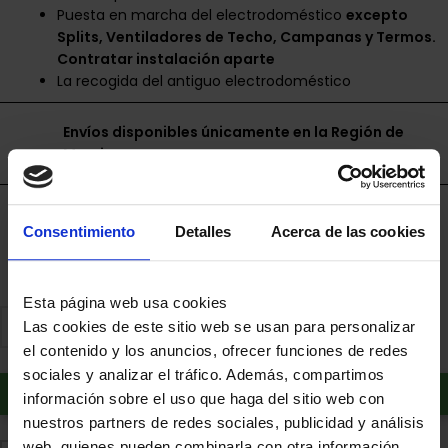
Puesta en marcha del electrodoméstico
excepto
Splits, Ventiladores de Techo, Campanas y Termos.
Contratar instalación aparte
La recogida del antiguo electrodoméstico
Envíos disponibles únicamente en la Región de
Murcia.
Financia a plazos con Cetelem
Consentimiento
Detalles
Acerca de las cookies
+ info
Esta página web usa cookies
Las cookies de este sitio web se usan para personalizar
el contenido y los anuncios, ofrecer funciones de redes
sociales y analizar el tráfico. Además, compartimos
Añadir al carrito
información sobre el uso que haga del sitio web con
nuestros partners de redes sociales, publicidad y análisis
web, quienes pueden combinarla con otra información