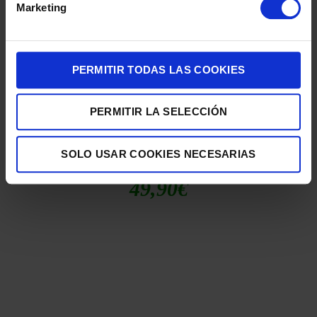
Marketing
PERMITIR TODAS LAS COOKIES
PERMITIR LA SELECCIÓN
SOLO USAR COOKIES NECESARIAS
DENTAL ORAL-B IO2LABORATORY/BK NEGRO
49,90
€