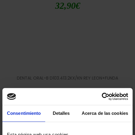
32,90
€
DENTAL ORAL-B D103.413.2KX/KN REY LEON+FUNDA
29,90
€
Consentimiento
Detalles
Acerca de las cookies
Esta página web usa cookies