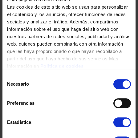
Las cookies de este sitio web se usan para personalizar
el contenido y los anuncios, ofrecer funciones de redes
sociales y analizar el tráfico. Además, compartimos
información sobre el uso que haga del sitio web con
DENTAL ORAL-B DB4.510K INFANTIL CARS (PILA)
nuestros partners de redes sociales, publicidad y análisis
15,00
€
web, quienes pueden combinarla con otra información
que les haya proporcionado o que hayan recopilado a
partir del uso que haya hecho de sus servicios.Mas
información en
Política de cookies
Selección
Necesario
de
consentimiento
Preferencias
DENTAL ORAL-B DB4.510K INFANTIL PRINCESAS DISNEY
Estadística
15,00
€