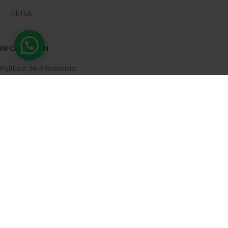
TikTok
INFORMACIÓN
Política de Privacidad
Política de cookies
Reglamento Europeo de Protección de Datos
Aviso legal
Términos de Compra
Devoluciones
Contacta con nosotros
Trabaja con nosotros
Preguntas frecuentes