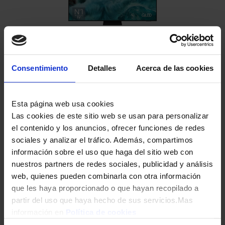
TELEVISION SAMSUNG 75″ TQ75Q7F5 UHD QLED SMARTTV IA
HDR10+
Consentimiento
Detalles
Acerca de las cookies
779,00
€
Esta página web usa cookies
Las cookies de este sitio web se usan para personalizar
el contenido y los anuncios, ofrecer funciones de redes
sociales y analizar el tráfico. Además, compartimos
información sobre el uso que haga del sitio web con
nuestros partners de redes sociales, publicidad y análisis
web, quienes pueden combinarla con otra información
que les haya proporcionado o que hayan recopilado a
partir del uso que haya hecho de sus servicios.Mas
TELEVISION SAMSUNG 75″ TU75U7025F CRYSTAL UHD SMART TV
información en
Política de cookies
BT