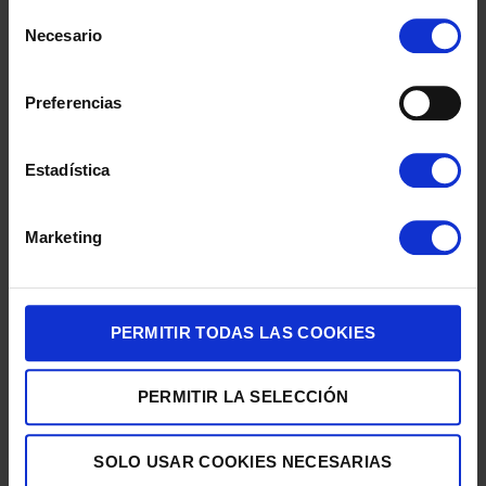
Selección
655,00
€
Necesario
de
consentimiento
Preferencias
Estadística
Marketing
TELEVISION TCL 75″ 75P7K UHD QLED GOOGLETV DOLBY
ATMOS
PERMITIR TODAS LAS COOKIES
685,00
€
PERMITIR LA SELECCIÓN
SOLO USAR COOKIES NECESARIAS