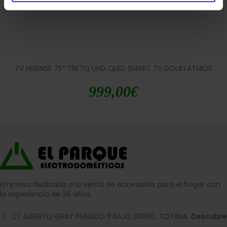
TV HISENSE 75″ 75E7Q UHD QLED SMART TV DOLBYATMOS
999,00
€
Empresa dedicada a la venta de accesorios para el hogar con
la experiencia de 36 años.
C/ ALBERTO GRAY PEINADO 11 BAJO 30850, TOTANA.
Descubre