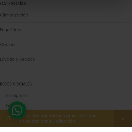
CATEGORÍAS
Climatización
Frigoríficos
Cocina
Lavado y Secado
REDES SOCIALES
Instagram
Facebook
TikTok
No se han encontrado productos que
coincidan con tu selección.