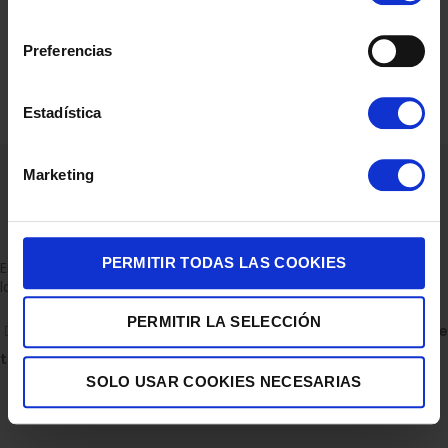
consentimiento
Preferencias
Estadística
Marketing
PERMITIR TODAS LAS COOKIES
Empresa dedicada a la venta de accesorios para el hogar con
la experiencia de 36 años.
PERMITIR LA SELECCIÓN
C/ ALBERTO GRAY PEINADO 11 BAJO 30850, TOTANA.
Descubre
todas nuestras tiendas
SOLO USAR COOKIES NECESARIAS
Escríbenos en WhatsApp