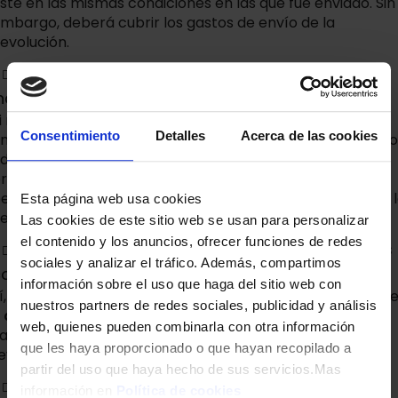
sté en las mismas condiciones en las que fue enviado. Sin
mbargo, deberá cubrir los gastos de envío de la
evolución.
¿Qué hago si recibo un producto dañado o
ncorrecto?
i recibe un producto dañado o incorrecto, nos
Consentimiento
Detalles
Acerca de las cookies
ncargaremos de la recogida del artículo sin ningún costo
dicional para usted. Nos pondremos en contacto en
reves momentos con la persona que ha recibido el
edido y le indicaremos las pautas a seguir para tramitar 
Esta página web usa cookies
evolución.
Las cookies de este sitio web se usan para personalizar
el contenido y los anuncios, ofrecer funciones de redes
¿Hay algún tipo de garantía para los productos
sociales y analizar el tráfico. Además, compartimos
comprados?
información sobre el uso que haga del sitio web con
í, todos nuestros productos cuentan con una garantía d
nuestros partners de redes sociales, publicidad y análisis
 años
, establecida por la ley en España. Las condiciones
web, quienes pueden combinarla con otra información
arían según el producto, por lo que le recomendamos
que les haya proporcionado o que hayan recopilado a
evisar los detalles en la descripción de cada artículo.
partir del uso que haya hecho de sus servicios.Mas
¿El precio que veo incluye impuestos y tarifas
información en
Política de cookies