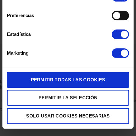
consentimiento
Preferencias
Estadística
Marketing
PERMITIR TODAS LAS COOKIES
Empresa dedicada a la venta de accesorios para el hogar con
la experiencia de 36 años.
PERMITIR LA SELECCIÓN
C/ ALBERTO GRAY PEINADO 11 BAJO 30850, TOTANA.
Descubre
todas nuestras tiendas
SOLO USAR COOKIES NECESARIAS
Escríbenos en WhatsApp