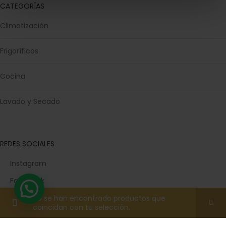
CATEGORÍAS
Climatización
Frigoríficos
Cocina
Lavado y Secado
REDES SOCIALES
Instagram
Facebook
TikTok
No se han encontrado productos que
coincidan con tu selección.