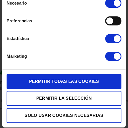
Necesario
de
consentimiento
Preferencias
Estadística
Marketing
PERMITIR TODAS LAS COOKIES
Empresa dedicada a la venta de accesorios para el hogar con
la experiencia de 36 años.
PERMITIR LA SELECCIÓN
C/ ALBERTO GRAY PEINADO 11 BAJO 30850, TOTANA.
Descubre
todas nuestras tiendas
SOLO USAR COOKIES NECESARIAS
Escríbenos en WhatsApp