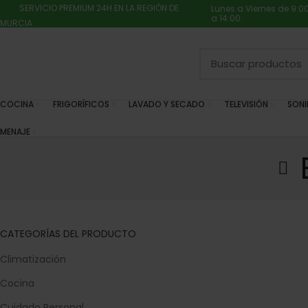
SERVICIO PREMIUM 24H EN LA REGIÓN DE
Lunes a Viernes de 9:0
a 14:00.
MURCIA
COCINA
FRIGORÍFICOS
LAVADO Y SECADO
TELEVISIÓN
SON
MENAJE
CATEGORÍAS DEL PRODUCTO
Climatización
Cocina
Cuidado Personal