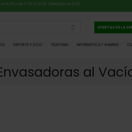
0 a 14:00 y de 17:00 a 20:30. Sábados de 9:00
OFERTAS DE LA S
IDO
DEPORTE Y OCIO
TELEFONÍA
INFORMÁTICA Y GAMING
CU
Envasadoras al Vací