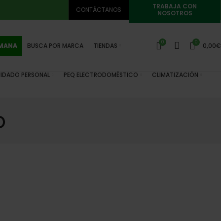
TRABAJA CON
CONTÁCTANOS
NOSOTROS
0
0
EMANA
BUSCA POR MARCA
TIENDAS
0,00
€
IDADO PERSONAL
PEQ ELECTRODOMÉSTICO
CLIMATIZACIÓN
o