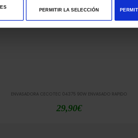
ENVASADORA CECOTEC 04070 120W 0,9 BAR
IES
PERMITIR LA SELECCIÓN
PERMIT
79,90
€
ENVASADORA CECOTEC 04375 90W ENVASADO RAPIDO
29,90
€