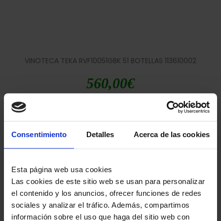
VINOTECA TEKA RVF10051GBK 51 BOTELLAS 113610002
560,00
€
Consentimiento
Detalles
Acerca de las cookies
Esta página web usa cookies
Las cookies de este sitio web se usan para personalizar
el contenido y los anuncios, ofrecer funciones de redes
VINOTECA TEKA RVI10024 24BOTELLAS 113600009
sociales y analizar el tráfico. Además, compartimos
información sobre el uso que haga del sitio web con