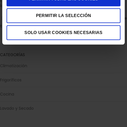
Empresa dedicada a la venta de accesorios para el hogar con
la experiencia de 36 años.
PERMITIR LA SELECCIÓN
C/ ALBERTO GRAY PEINADO 11 BAJO 30850, TOTANA.
Descubre
todas nuestras tiendas
SOLO USAR COOKIES NECESARIAS
Escríbenos en WhatsApp
CATEGORÍAS
Climatización
Frigoríficos
Cocina
Lavado y Secado