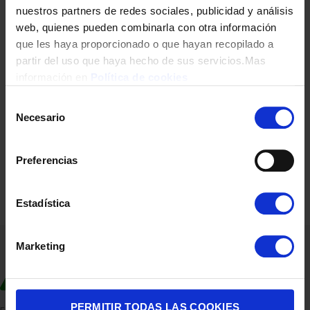
665,00
€
nuestros partners de redes sociales, publicidad y análisis
web, quienes pueden combinarla con otra información
que les haya proporcionado o que hayan recopilado a
partir del uso que haya hecho de sus servicios.Mas
información en
Política de cookies
Selección
Necesario
de
consentimiento
Preferencias
Estadística
Marketing
PERMITIR TODAS LAS COOKIES