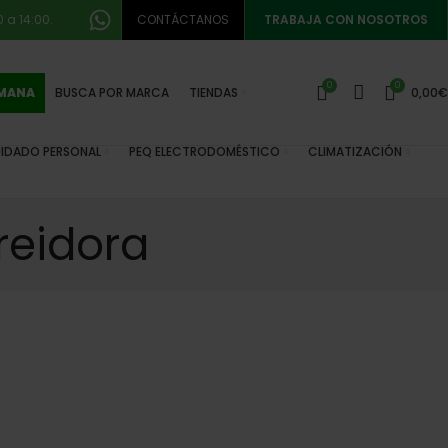
 a 14:00.
CONTÁCTANOS
TRABAJA CON NOSOTROS
0
0
EMANA
BUSCA POR MARCA
TIENDAS
0,00
€
IDADO PERSONAL
PEQ ELECTRODOMÉSTICO
CLIMATIZACIÓN
reidora