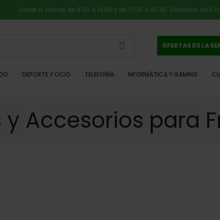
Lunes a Viernes de 9:00 a 14:00 y de 17:00 a 20:30. Sábados de 9:00
OFERTAS DE LA S
IDO
DEPORTE Y OCIO
TELEFONÍA
INFORMÁTICA Y GAMING
CU
 y Accesorios para F