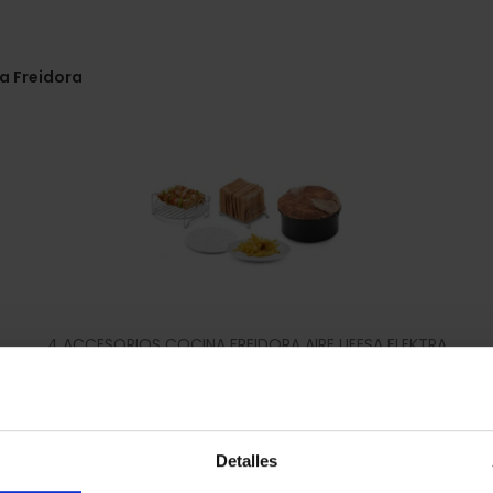
a Freidora
4 ACCESORIOS COCINA FREIDORA AIRE UFESA ELEKTRA
14,50
€
Detalles