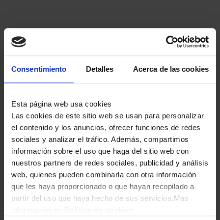
Consentimiento
Detalles
Acerca de las cookies
TENSIOMETRO BEURER BC27 DE MUÑECA DETEC.ARRITMIA
25,90
€
Esta página web usa cookies
Las cookies de este sitio web se usan para personalizar
el contenido y los anuncios, ofrecer funciones de redes
sociales y analizar el tráfico. Además, compartimos
información sobre el uso que haga del sitio web con
nuestros partners de redes sociales, publicidad y análisis
web, quienes pueden combinarla con otra información
que les haya proporcionado o que hayan recopilado a
partir del uso que haya hecho de sus servicios.Mas
información en
Política de cookies