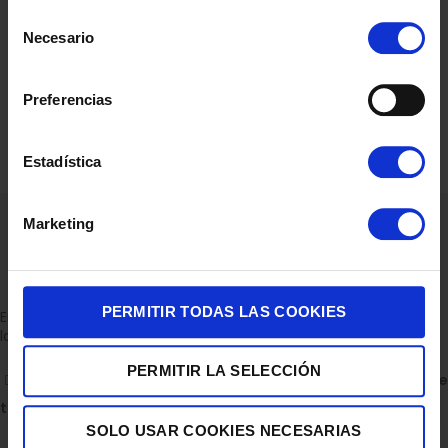
Selección
Necesario
de
consentimiento
Preferencias
Estadística
Marketing
PERMITIR TODAS LAS COOKIES
Empresa dedicada a la venta de accesorios para el hogar con
la experiencia de 36 años.
PERMITIR LA SELECCIÓN
C/ ALBERTO GRAY PEINADO 11 BAJO 30850, TOTANA.
Descubre
todas nuestras tiendas
SOLO USAR COOKIES NECESARIAS
Escríbenos en WhatsApp