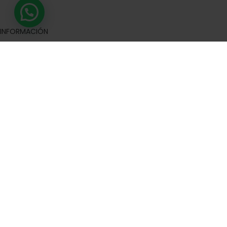
INFORMACIÓN
Política de Privacidad
Política de cookies
Reglamento Europeo de Protección de Datos
Aviso legal
Términos de Compra
Devoluciones
Contacta con nosotros
Trabaja con nosotros
Preguntas frecuentes