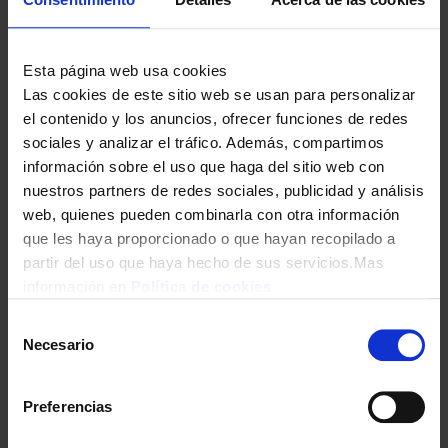
IRRIGADOR DENTAL ORAL-B AQUA CARE 4
59,90
€
Esta página web usa cookies
Las cookies de este sitio web se usan para personalizar
el contenido y los anuncios, ofrecer funciones de redes
sociales y analizar el tráfico. Además, compartimos
información sobre el uso que haga del sitio web con
nuestros partners de redes sociales, publicidad y análisis
web, quienes pueden combinarla con otra información
que les haya proporcionado o que hayan recopilado a
partir del uso que haya hecho de sus servicios.Mas
información en
Política de cookies
IRRIGADOR DENTAL ORAL-B OXYJET MD20 4 CABEZALES
Selección
Necesario
de
58,00
€
consentimiento
Preferencias