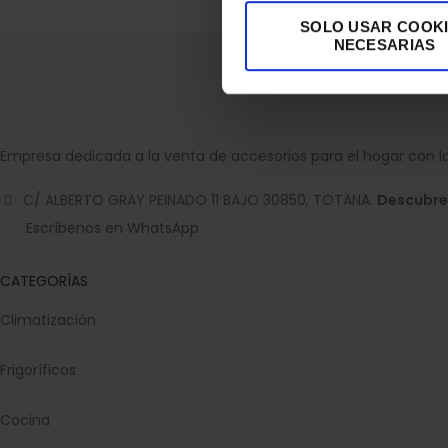
SOLO USAR COOK
NECESARIAS
Empresa dedicada a la venta de accesorios para el hogar con la
C/ ALBERTO GRAY PEINADO 11 BAJO 30850, TOTANA.
Descubre
Escríbenos en WhatsApp
CATEGORÍAS
Climatización
Frigoríficos
Cocina