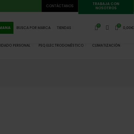
TRABAJA CON
CONTÁCTANOS
NOSOTROS
0
0
EMANA
BUSCA POR MARCA
TIENDAS
0,00
€
IDADO PERSONAL
PEQ ELECTRODOMÉSTICO
CLIMATIZACIÓN