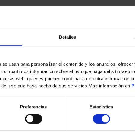
Detalles
s
b se usan para personalizar el contenido y los anuncios, ofrecer
s, compartimos información sobre el uso que haga del sitio web 
 análisis web, quienes pueden combinarla con otra información q
r del uso que haya hecho de sus servicios.Mas información en
P
BALIZA HELP FLASH HELP FLASH IOT V16 PD-000081
39,90
€
Preferencias
Estadística