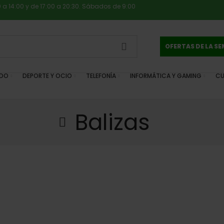
0 a 14:00 y de 17:00 a 20:30. Sábados de 9:00
OFERTAS DE LA S
IDO
DEPORTE Y OCIO
TELEFONÍA
INFORMÁTICA Y GAMING
CU
Balizas