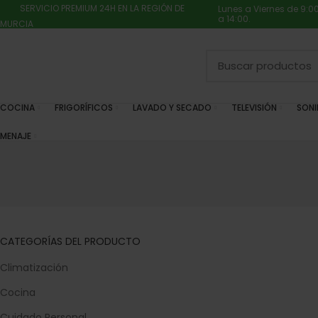
SERVICIO PREMIUM 24H EN LA REGIÓN DE
Lunes a Viernes de 9:0
a 14:00.
MURCIA
COCINA
FRIGORÍFICOS
LAVADO Y SECADO
TELEVISIÓN
SON
MENAJE
CATEGORÍAS DEL PRODUCTO
Climatización
Cocina
Cuidado Personal