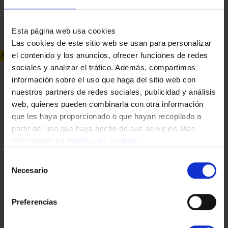
349,00
€
Esta página web usa cookies
Las cookies de este sitio web se usan para personalizar
el contenido y los anuncios, ofrecer funciones de redes
NUEVO
sociales y analizar el tráfico. Además, compartimos
información sobre el uso que haga del sitio web con
nuestros partners de redes sociales, publicidad y análisis
web, quienes pueden combinarla con otra información
que les haya proporcionado o que hayan recopilado a
partir del uso que haya hecho de sus servicios.Mas
TELEVISION TCL 50″ 50T69C UHD QLED GOOGLETV DOLBY
información en
Política de cookies
ATMOS
Selección
369,00
€
Necesario
de
consentimiento
Preferencias