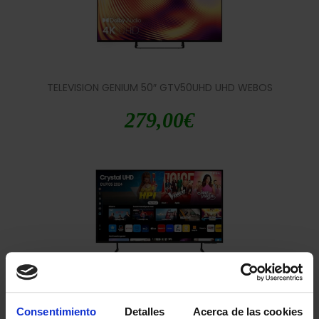
TELEVISION GENIUM 50″ GTV50UHD UHD WEBOS
279,00
€
TELEVISION SAMSUNG 50″ TU50DU7105 CRYSTAL UHD SMART TV
BT
Consentimiento
Detalles
Acerca de las cookies