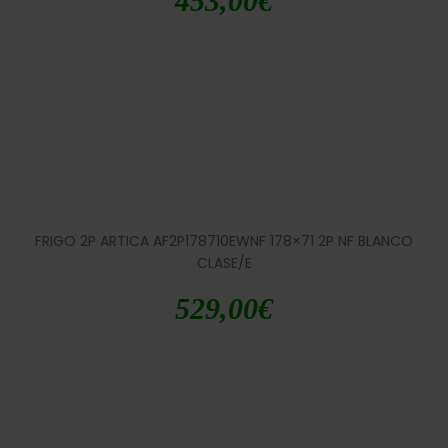
453,00
€
FRIGO 2P ARTICA AF2P178710EWNF 178×71 2P NF BLANCO
CLASE/E
529,00
€