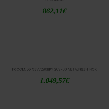
862,11
€
FRICOM. LG GBV7280BPY 203×60 METALFRESH INOX
1.049,57
€