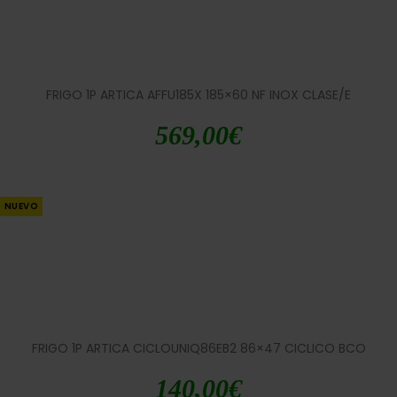
FRIGO 1P ARTICA AFFU185X 185×60 NF INOX CLASE/E
569,00
€
NUEVO
FRIGO 1P ARTICA CICLOUNIQ86EB2 86×47 CICLICO BCO
140,00
€