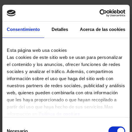
Consentimiento
Detalles
Acerca de las cookies
CONGELADOR VERTICAL CECOTEC 02392 185×71 INOX CLASE/E
629,00
€
Esta página web usa cookies
Las cookies de este sitio web se usan para personalizar
el contenido y los anuncios, ofrecer funciones de redes
sociales y analizar el tráfico. Además, compartimos
información sobre el uso que haga del sitio web con
nuestros partners de redes sociales, publicidad y análisis
web, quienes pueden combinarla con otra información
que les haya proporcionado o que hayan recopilado a
partir del uso que haya hecho de sus servicios.Mas
información en
Política de cookies
CONGELADOR VERTICAL HISENSE FV191N4AW2 143×55 147L NF
BCO
Selección
Necesario