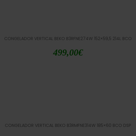
CONGELADOR VERTICAL BEKO B3RFNE274W 152×59,5 214L BCO
499,00
€
CONGELADOR VERTICAL BEKO B3RMFNE314W 185×60 BCO DSP