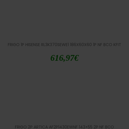
FRIGO 1P HISENSE RL3K370SEWE1 186X60X60 1P NF BCO KFIT
616,97
€
FRIGO 2P ARTICA AF2P1430EWNF 143×55 2P NF BCO