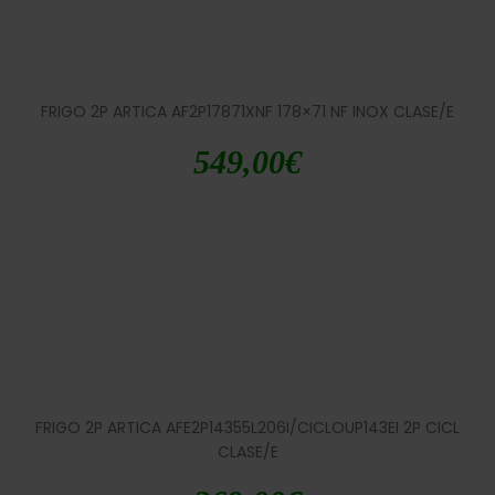
FRIGO 2P ARTICA AF2P17871XNF 178×71 NF INOX CLASE/E
549,00
€
FRIGO 2P ARTICA AFE2P14355L206I/CICLOUP143EI 2P CICL
CLASE/E