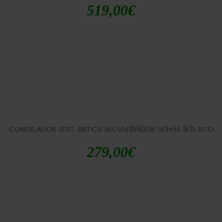
519,00
€
CONGELADOR VERT. ARTICA AECV143550EW 143×55 157L BCO
279,00
€