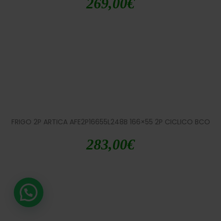
269,00
€
FRIGO 2P ARTICA AFE2P16655L248B 166×55 2P CICLICO BCO
283,00
€