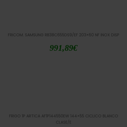
FRICOM. SAMSUNG RB38C655DS9/EF 203×60 NF INOX DISP
991,89
€
FRIGO 1P ARTICA AF1P144550EW 144×55 CICLICO BLANCO
CLASE/E