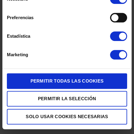
de
349,17
€
consentimiento
Preferencias
Estadística
Marketing
CONGELADOR VERTICAL SAMSUNG RZ32C7ADEWW/EF 185×60
PERMITIR TODAS LAS COOKIES
BCO
872,41
€
PERMITIR LA SELECCIÓN
SOLO USAR COOKIES NECESARIAS