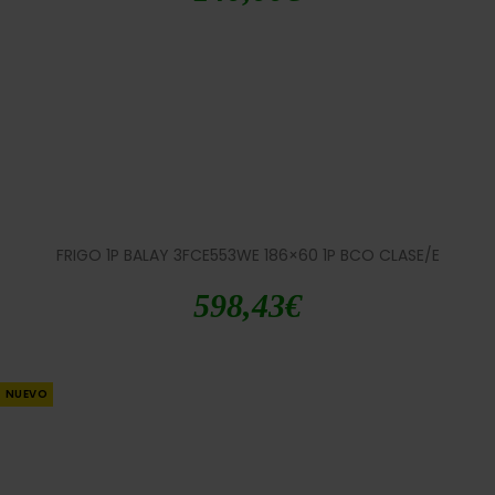
FRIGO 1P BALAY 3FCE553WE 186×60 1P BCO CLASE/E
598,43
€
NUEVO