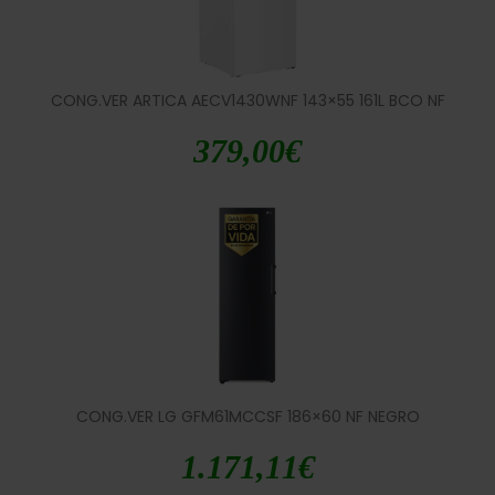
CONG.VER ARTICA AECV1430WNF 143×55 161L BCO NF
379,00
€
CONG.VER LG GFM61MCCSF 186×60 NF NEGRO
1.171,11
€