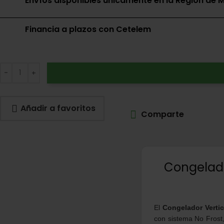
Envíos disponibles únicamente en la Región de M
Financia a plazos con Cetelem
Añadir a favoritos
Comparte
Congelado
El
Congelador Vert
con sistema No Frost,