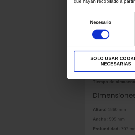
que hayan recopilado a parti
Especificaci
Selección
Necesario
de
Eficiencia energétic
consentimiento
Consumo de energía
Clase de eficiencia 
Clase climática:
T (T
SOLO USAR COOK
Nivel de ruido:
38 d
NECESARIAS
Clase de emisión de
Tiempo de almacenam
Dimensione
Altura:
1860 mm
Ancho:
595 mm
Profundidad:
707 m