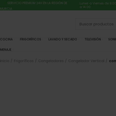
SERVICIO PREMIUM 24H EN LA REGIÓN DE
Lunes a Viernes de 9:0
a 14:00.
MURCIA
COCINA
FRIGORÍFICOS
LAVADO Y SECADO
TELEVISIÓN
SON
MENAJE
Inicio
Frigoríficos
Congeladores
Congelador Vertical
con