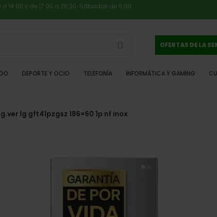
0 a 14:00 y de 17:00 a 20:30. Sábados de 9:00
OFERTAS DE LA S
IDO
DEPORTE Y OCIO
TELEFONÍA
INFORMÁTICA Y GAMING
CU
g.ver lg gft41pzgsz 186×60 1p nf inox