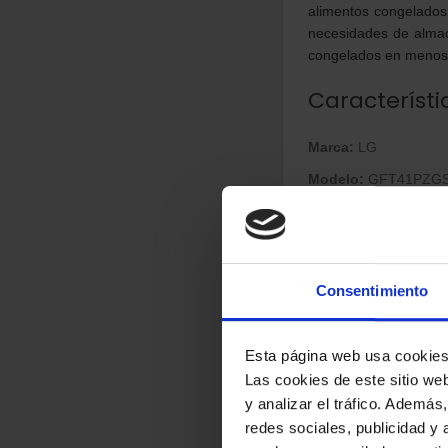
alimentos congelados
necesidades de almac
congelados en menos
Característi
Marca:
LG
Modelo:
GFT41PZG
Color:
Acero inoxidab
Capacidad neta del 
Capacidad bruta del
Consentimiento
Función de congela
Alarma de puerta abi
Esta página web usa cookie
Bloqueo para niños:
Las cookies de este sitio we
Pantalla incorporada
y analizar el tráfico. Ademá
redes sociales, publicidad y
Puertas reversibles: