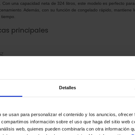
. Con una capacidad neta de 324 litros, este modelo es perfecto par
enamiento. Además, con su función de congelado rápido, mantiene lo
 tiempo.
cas principales
SZ
le
congelador:
324 L
 congelador:
355 L
Detalles
do rápido:
Sí
erta:
Sí
s
Sí
b se usan para personalizar el contenido y los anuncios, ofrecer
:
Sí (ubicada en el interior)
s, compartimos información sobre el uso que haga del sitio web 
 análisis web, quienes pueden combinarla con otra información q
Sí