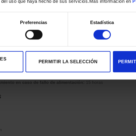
r del uso que haya hecho de sus servicios.Mas información en
P
ones adicionales
Preferencias
Estadística
a:
E
 anual:
234 kWh/año
energética:
De la A a la G
ropical, adecuado para climas más cálidos)
IES
PERMITIR LA SELECCIÓN
PERMIT
B
 ruido:
C
iento en caso de fallo de alimentación:
15 horas
s
m