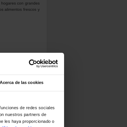
a hogares con grandes
s alimentos frescos y
Acerca de las cookies
 funciones de redes sociales
con nuestros partners de
ue les haya proporcionado o