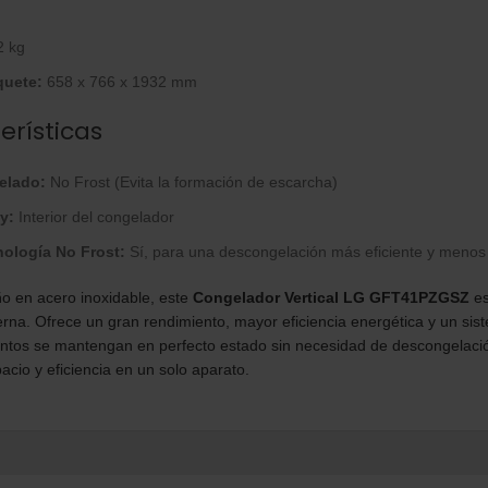
 kg
quete:
658 x 766 x 1932 mm
erísticas
elado:
No Frost (Evita la formación de escarcha)
y:
Interior del congelador
ología No Frost:
Sí, para una descongelación más eficiente y menos
o en acero inoxidable, este
Congelador Vertical LG GFT41PZGSZ
es
rna. Ofrece un gran rendimiento, mayor eficiencia energética y un si
entos se mantengan en perfecto estado sin necesidad de descongelaci
cio y eficiencia en un solo aparato.