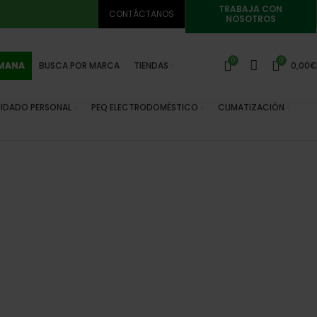
TRABAJA CON
CONTÁCTANOS
NOSOTROS
0
0
EMANA
BUSCA POR MARCA
TIENDAS
0,00
€
IDADO PERSONAL
PEQ ELECTRODOMÉSTICO
CLIMATIZACIÓN