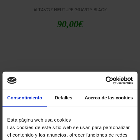
ALTAVOZ HIFUTURE GRAVITY BLACK
90,00
€
Consentimiento
Detalles
Acerca de las cookies
ALTAVOZ HIFUTURE LINO S BLACK
39,90
€
Esta página web usa cookies
Las cookies de este sitio web se usan para personalizar
el contenido y los anuncios, ofrecer funciones de redes