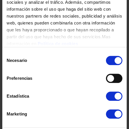
sociales y analizar el tráfico. Además, compartimos
información sobre el uso que haga del sitio web con
nuestros partners de redes sociales, publicidad y análisis
web, quienes pueden combinarla con otra información
que les haya proporcionado o que hayan recopilado a
partir del uso que haya hecho de sus servicios.Mas
información en
Política de cookies
ALTAVOZ HIFUTURE LINO S LATTE
Selección
39,90
€
Necesario
de
consentimiento
Preferencias
Estadística
Marketing
ALTAVOZ HIFUTURE MUSICBOX200 KARAOKE 100W BLACK