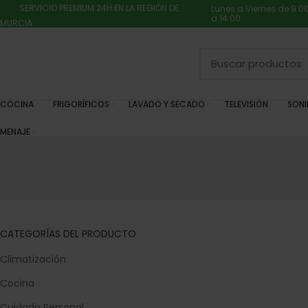
SERVICIO PREMIUM 24H EN LA REGIÓN DE
Lunes a Viernes de 9:0
a 14:00.
MURCIA
COCINA
FRIGORÍFICOS
LAVADO Y SECADO
TELEVISIÓN
SON
MENAJE
CATEGORÍAS DEL PRODUCTO
Climatización
Cocina
Cuidado Personal