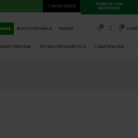
TRABAJA CON
CONTÁCTANOS
NOSOTROS
0
0
EMANA
BUSCA POR MARCA
TIENDAS
0,00
€
IDADO PERSONAL
PEQ ELECTRODOMÉSTICO
CLIMATIZACIÓN