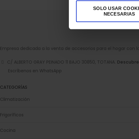
SOLO USAR COOK
NECESARIAS
Empresa dedicada a la venta de accesorios para el hogar con la
C/ ALBERTO GRAY PEINADO 11 BAJO 30850, TOTANA.
Descubre
Escríbenos en WhatsApp
CATEGORÍAS
Climatización
Frigoríficos
Cocina