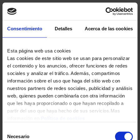
CAZO INOXIBAR 18871 18CM ANTIADHERENTE OLIVA
Consentimiento
Detalles
Acerca de las cookies
16,90
€
Esta página web usa cookies
Las cookies de este sitio web se usan para personalizar
el contenido y los anuncios, ofrecer funciones de redes
sociales y analizar el tráfico. Además, compartimos
información sobre el uso que haga del sitio web con
nuestros partners de redes sociales, publicidad y análisis
web, quienes pueden combinarla con otra información
que les haya proporcionado o que hayan recopilado a
partir del uso que haya hecho de sus servicios.Mas
CAZO MONIX OPTIMA 14CM 1/LITRO M452014 INOX
información en
Política de cookies
10,90
€
Selección
Necesario
de