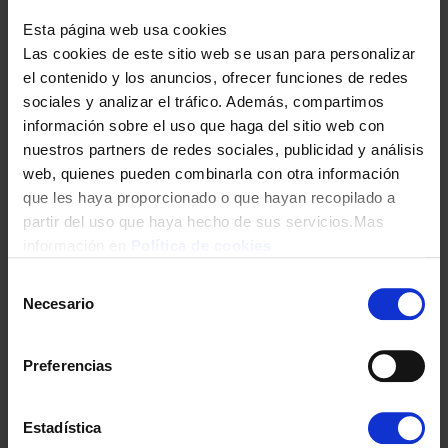
Esta página web usa cookies
Las cookies de este sitio web se usan para personalizar
el contenido y los anuncios, ofrecer funciones de redes
sociales y analizar el tráfico. Además, compartimos
información sobre el uso que haga del sitio web con
TERMO ELECTRICO BOSCH TR4101T/50DEBS 50/LITROS CLASE/B
nuestros partners de redes sociales, publicidad y análisis
SILIM VERTICAL
web, quienes pueden combinarla con otra información
que les haya proporcionado o que hayan recopilado a
250,00
€
partir del uso que haya hecho de sus servicios.Mas
información en
Política de cookies
Selección
Necesario
de
consentimiento
Preferencias
Estadística
TERMO ELECTRICO BOSCH TR4101T/80DEB 80/LITROS CLASE/B