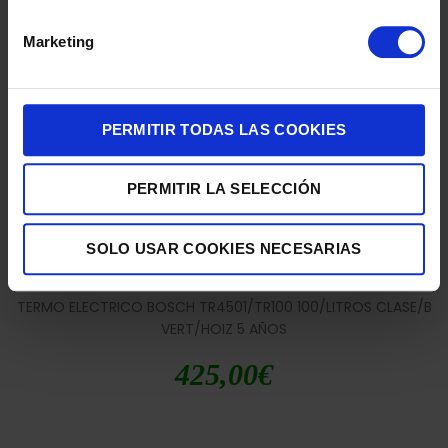
VERTICAL
Marketing
295,00
€
PERMITIR TODAS LAS COOKIES
PERMITIR LA SELECCIÓN
SOLO USAR COOKIES NECESARIAS
TERMO ELECTRICO BOSCH TR4501/TR100 100/LITROS CLASE/B
VERT/HOIZ 5 AÑOS
425,00
€