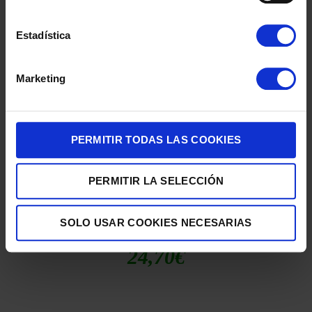
EXPRIMIDOR MOULINEX PC120870 25W 0.5L BLACK
Estadística
18,10
€
Marketing
PERMITIR TODAS LAS COOKIES
PERMITIR LA SELECCIÓN
SOLO USAR COOKIES NECESARIAS
EXPRIMIDOR MOULINEX PC300B10 VITAPRESS 25W 0,6L BLANC
24,70
€