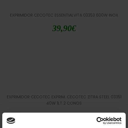
EXPRIMIDOR CECOTEC ESSENTIALVITA 03353 600W INOX
39,90
€
EXPRIMIDOR CECOTEC EXPRIM. CECOTEC ZITRA STEEL 03351
40W 1LT 2 CONOS
26,90
€