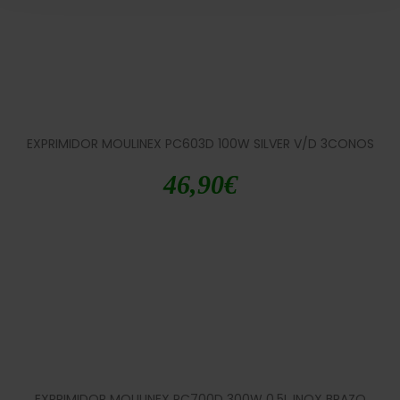
EXPRIMIDOR MOULINEX PC603D 100W SILVER V/D 3CONOS
46,90
€
EXPRIMIDOR MOULINEX PC700D 300W 0,5L INOX BRAZO