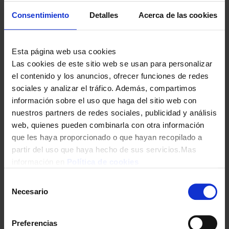
Consentimiento
Detalles
Acerca de las cookies
Esta página web usa cookies
Las cookies de este sitio web se usan para personalizar
el contenido y los anuncios, ofrecer funciones de redes
sociales y analizar el tráfico. Además, compartimos
información sobre el uso que haga del sitio web con
EXPRIMIDOR KUKEN 37001 650W C/BRAZO VINTAGE/VERDE
nuestros partners de redes sociales, publicidad y análisis
26,90
€
web, quienes pueden combinarla con otra información
que les haya proporcionado o que hayan recopilado a
partir del uso que haya hecho de sus servicios.Mas
información en
Política de cookies
Selección
Necesario
de
consentimiento
Preferencias