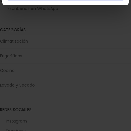
todas nuestras tiendas
Escríbenos en WhatsApp
CATEGORÍAS
Climatización
Frigoríficos
Cocina
Lavado y Secado
REDES SOCIALES
Instagram