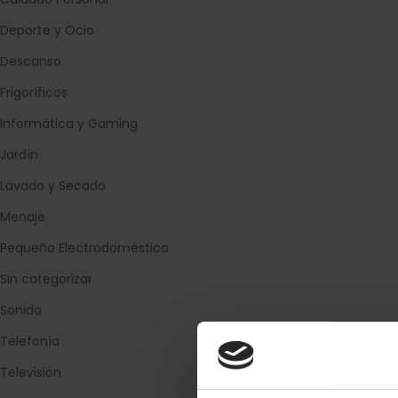
Deporte y Ocio
Descanso
Frigoríficos
Informática y Gaming
Jardín
Lavado y Secado
Menaje
Pequeño Electrodoméstico
Sin categorizar
Sonido
Telefonía
Televisión