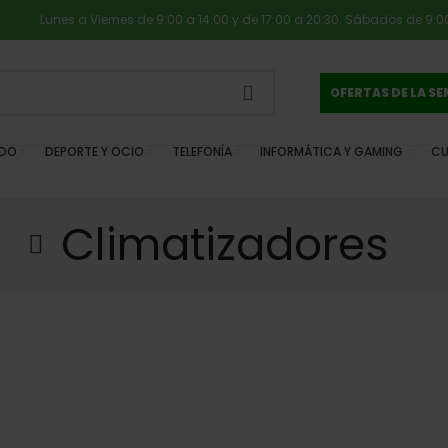
Lunes a Viernes de 9:00 a 14:00 y de 17:00 a 20:30. Sábados de 9:00
OFERTAS DE LA S
IDO
DEPORTE Y OCIO
TELEFONÍA
INFORMÁTICA Y GAMING
CU
Climatizadores