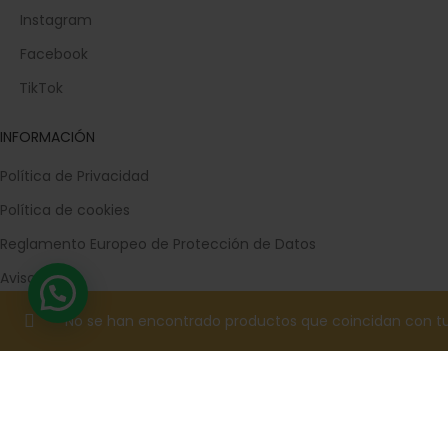
Instagram
Facebook
TikTok
INFORMACIÓN
Política de Privacidad
Política de cookies
Reglamento Europeo de Protección de Datos
Aviso legal
Términos de Compra
No se han encontrado productos que coincidan con tu
Devoluciones
Contacta con nosotros
Trabaja con nosotros
Preguntas frecuentes