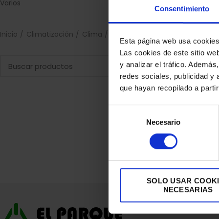
Varios
Consentimiento
Inicio
Climatización
Clima
Climatizadores
Esta página web usa cookie
Las cookies de este sitio we
y analizar el tráfico. Ademá
redes sociales, publicidad y
que hayan recopilado a parti
Selección
Necesario
de
consentimiento
SOLO USAR COOK
NECESARIAS