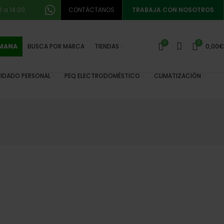
 a 14:00.
CONTÁCTANOS
TRABAJA CON NOSOTROS
0
0
EMANA
BUSCA POR MARCA
TIENDAS
0,00
€
IDADO PERSONAL
PEQ ELECTRODOMÉSTICO
CLIMATIZACIÓN