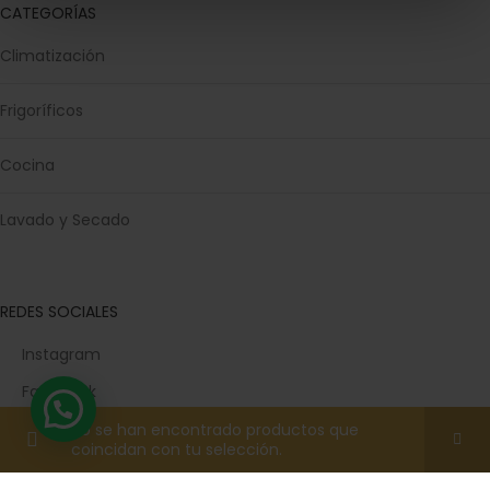
CATEGORÍAS
Climatización
Frigoríficos
Cocina
Lavado y Secado
REDES SOCIALES
Instagram
Facebook
TikTok
No se han encontrado productos que
coincidan con tu selección.