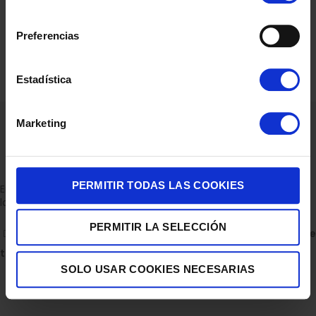
consentimiento
Preferencias
Estadística
Marketing
PERMITIR TODAS LAS COOKIES
Empresa dedicada a la venta de accesorios para el hogar con
la experiencia de 36 años.
PERMITIR LA SELECCIÓN
C/ ALBERTO GRAY PEINADO 11 BAJO 30850, TOTANA.
Descubre
todas nuestras tiendas
SOLO USAR COOKIES NECESARIAS
Escríbenos en WhatsApp