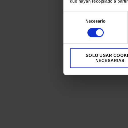
que hayan recopilado a parti
Selección
Necesario
de
consentimiento
SOLO USAR COOK
NECESARIAS