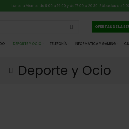
Lunes a Viernes de 9:00 a 14:00 y de 17:00 a 20:30. Sábados de 9:00
OFERTAS DE LA S
IDO
DEPORTE Y OCIO
TELEFONÍA
INFORMÁTICA Y GAMING
CU
Deporte y Ocio