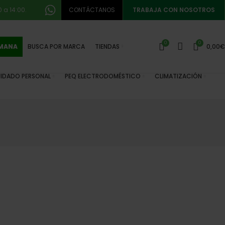
 a 14:00.
CONTÁCTANOS
TRABAJA CON NOSOTROS
0
0
EMANA
BUSCA POR MARCA
TIENDAS
0,00
€
IDADO PERSONAL
PEQ ELECTRODOMÉSTICO
CLIMATIZACIÓN