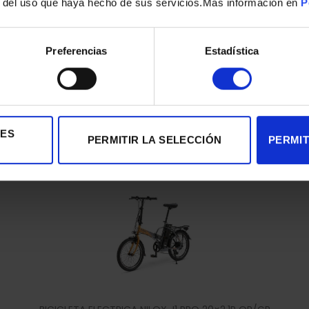
r del uso que haya hecho de sus servicios.Mas información en
P
Preferencias
Estadística
BICICLETA ELECTRICA CECOTEC 07178 AUTONOMIA 80KM
699,00
€
IES
PERMITIR LA SELECCIÓN
PERMIT