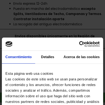
Envío express 12-24h
Puesta en marcha del electrodoméstico
excepto
Splits, Ventiladores de Techo, Campanas y Termos.
Contratar instalación aparte
La recogida del antiguo electrodoméstico
Envíos disponibles únicamente en la Región de
Murcia.
Financia a plazos con Cetelem
Consentimiento
Detalles
Acerca de las cookies
+ info
Esta página web usa cookies
Las cookies de este sitio web se usan para personalizar
el contenido y los anuncios, ofrecer funciones de redes
sociales y analizar el tráfico. Además, compartimos
Añadir al carrito
información sobre el uso que haga del sitio web con
nuestros partners de redes sociales, publicidad y análisis