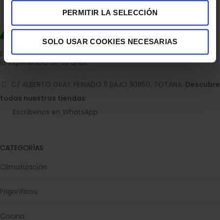
PERMITIR LA SELECCIÓN
SOLO USAR COOKIES NECESARIAS
Empresa dedicada a la venta de accesorios para el hogar con
la experiencia de 36 años.
C/ ALBERTO GRAY PEINADO 11 BAJO 30850, TOTANA.
Descubre
todas nuestras tiendas
Escríbenos en WhatsApp
CATEGORÍAS
Climatización
Frigoríficos
Cocina