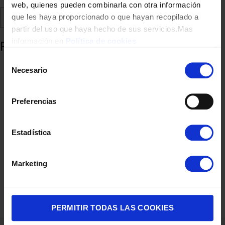
web, quienes pueden combinarla con otra información
Comparte
Añadir a favoritos
que les haya proporcionado o que hayan recopilado a
partir del uso que haya hecho de sus servicios.Mas
información en
Política de cookies
Productos relacionados
Selección
Necesario
de
consentimiento
Preferencias
Estadística
Marketing
BICICLETA ELECTRICA CECOTEC 07178 AUTONOMIA 80KM
699,00
€
PERMITIR TODAS LAS COOKIES