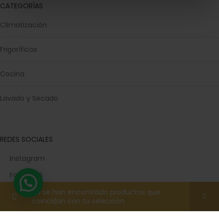
CATEGORÍAS
Climatización
Frigoríficos
Cocina
Lavado y Secado
REDES SOCIALES
Instagram
Facebook
TikTok
No se han encontrado productos que
coincidan con tu selección.