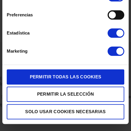
consentimiento
Preferencias
Estadística
Marketing
PERMITIR TODAS LAS COOKIES
Empresa dedicada a la venta de accesorios para el hogar con
la experiencia de 36 años.
PERMITIR LA SELECCIÓN
C/ ALBERTO GRAY PEINADO 11 BAJO 30850, TOTANA.
Descubre
todas nuestras tiendas
SOLO USAR COOKIES NECESARIAS
Escríbenos en WhatsApp