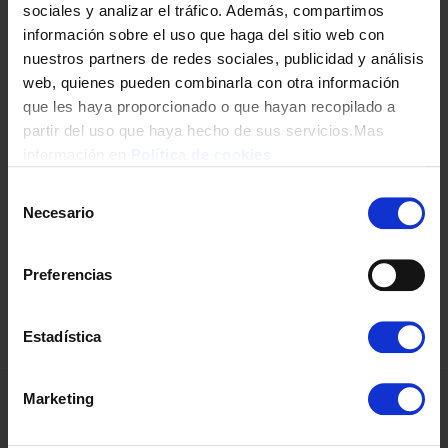
sociales y analizar el tráfico. Además, compartimos
DEPILADORAS LUZ PULSADA PHILIPS BRI924/00 LUZ PULSADA
información sobre el uso que haga del sitio web con
ACC FACIAL
nuestros partners de redes sociales, publicidad y análisis
web, quienes pueden combinarla con otra información
279,00
€
que les haya proporcionado o que hayan recopilado a
partir del uso que haya hecho de sus servicios.Mas
información en
Política de cookies
Selección
Necesario
de
consentimiento
Preferencias
Estadística
Marketing