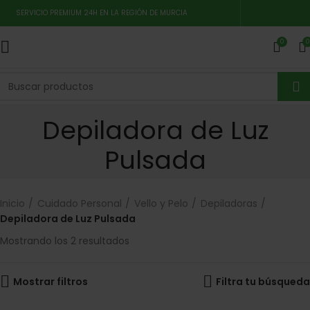
SERVICIO PREMIUM 24H EN LA REGIÓN DE MURCIA
0
0
Depiladora de Luz
Pulsada
Inicio
Cuidado Personal
Vello y Pelo
Depiladoras
Depiladora de Luz Pulsada
Mostrando los 2 resultados
Mostrar filtros
Filtra tu búsqueda