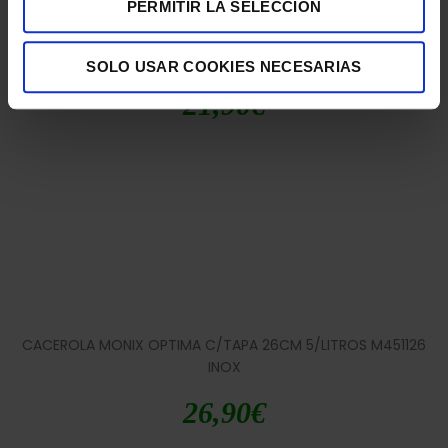
PERMITIR LA SELECCIÓN
CACEROLA MONIX OPTIMA C/TAPA 24CM 4/LITROS M451124
INOX
SOLO USAR COOKIES NECESARIAS
21,90
€
CACEROLA MONIX OPTIMA C/TAPA 26CM 5/LITROS M451126
INOX
26,90
€