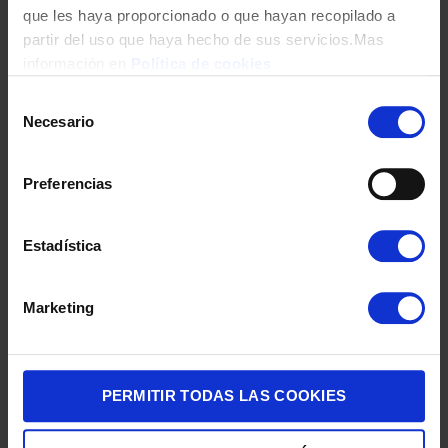
que les haya proporcionado o que hayan recopilado a
partir del uso que haya hecho de sus servicios.Mas
información en
Política de cookies
Selección
Necesario
de
consentimiento
CACEROLA MONIX OPTIMA C/TAPA 22CM 3/LITROS M451122
Preferencias
INOX
21,00
€
Estadística
Marketing
PERMITIR TODAS LAS COOKIES