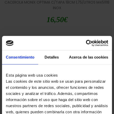
CACEROLA MONIX OPTIMA C/TAPA 18CM 1,75/LITROS M451118
INOX
16,50
€
Consentimiento
Detalles
Acerca de las cookies
Esta página web usa cookies
CACEROLA MONIX OPTIMA C/TAPA 20CM 2,5/LITROS M451120
Las cookies de este sitio web se usan para personalizar
INOX
el contenido y los anuncios, ofrecer funciones de redes
sociales y analizar el tráfico. Además, compartimos
18,00
€
información sobre el uso que haga del sitio web con
nuestros partners de redes sociales, publicidad y análisis
web, quienes pueden combinarla con otra información