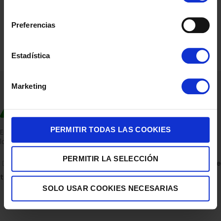
consentimiento
Preferencias
Estadística
Marketing
PERMITIR TODAS LAS COOKIES
Empresa dedicada a la venta de accesorios para el hogar con
la experiencia de 36 años.
PERMITIR LA SELECCIÓN
C/ ALBERTO GRAY PEINADO 11 BAJO 30850, TOTANA.
Descubre
todas nuestras tiendas
SOLO USAR COOKIES NECESARIAS
Escríbenos en WhatsApp