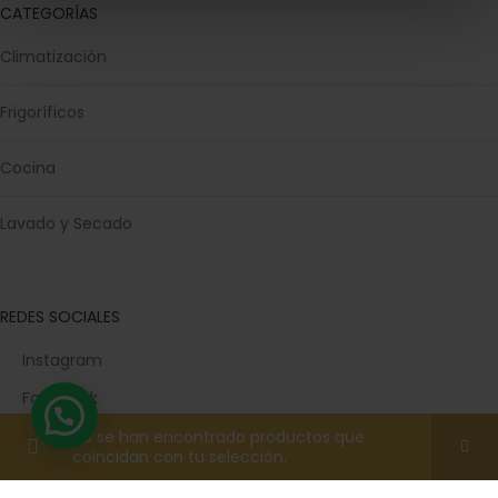
CATEGORÍAS
Climatización
Frigoríficos
Cocina
Lavado y Secado
REDES SOCIALES
Instagram
Facebook
TikTok
No se han encontrado productos que
coincidan con tu selección.