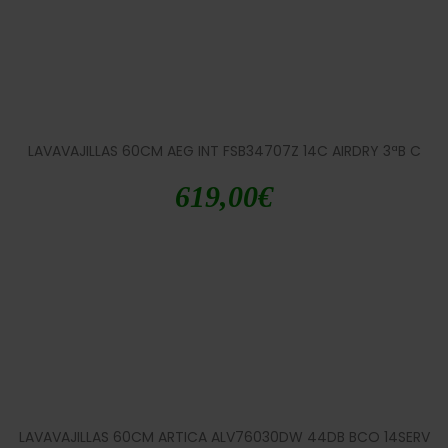
LAVAVAJILLAS 60CM AEG INT FSB34707Z 14C AIRDRY 3ªB C
619,00
€
LAVAVAJILLAS 60CM ARTICA ALV76030DW 44DB BCO 14SERV