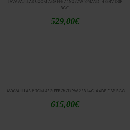
LAVAVAJILLAS 60CM AEG FFB74907ZW 3ªBAND 14SERV DSP
BCO
529,00
€
LAVAVAJILLAS 60CM AEG FFB75717PW 3ªB 14C 44DB DSP BCO
615,00
€