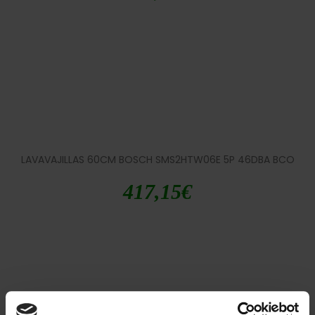
LAVAVAJILLAS 60CM BOSCH SMS2HTW06E 5P 46DBA BCO
417,15
€