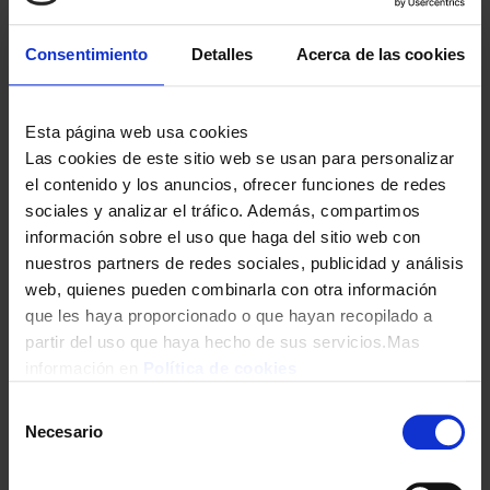
Consentimiento
Detalles
Acerca de las cookies
LAVAVAJILLAS 60CM BOSCH SMS46KI01E 3ªB INOX
429,51
€
Esta página web usa cookies
Las cookies de este sitio web se usan para personalizar
el contenido y los anuncios, ofrecer funciones de redes
sociales y analizar el tráfico. Además, compartimos
información sobre el uso que haga del sitio web con
nuestros partners de redes sociales, publicidad y análisis
web, quienes pueden combinarla con otra información
que les haya proporcionado o que hayan recopilado a
partir del uso que haya hecho de sus servicios.Mas
información en
Política de cookies
LAVAVAJILLAS 60CM BOSCH SMS46KW02E 3ªB BCO DSP
Selección
388,31
€
Necesario
de
consentimiento