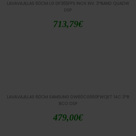
LAVAVAJILLAS 60CM LG DF365FPS INOX INV. 3ªBAND QUADW
DSP
713,79
€
LAVAVAJILLAS 60CM SAMSUNG DW60CG550FWQET 14C 3ªB
BCO DSP
479,00
€