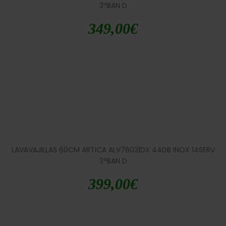
3ªBAN D
349,00
€
LAVAVAJILLAS 60CM ARTICA ALV76031DX 44DB INOX 14SERV
3ªBAN D
399,00
€