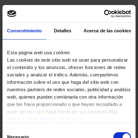
Consentimiento
Detalles
Acerca de las cookies
SMARTPHONE REALME 14T 5G 8/256 6,67″ OBSIDIAN BL
Esta página web usa cookies
239,00
€
Las cookies de este sitio web se usan para personalizar
el contenido y los anuncios, ofrecer funciones de redes
sociales y analizar el tráfico. Además, compartimos
información sobre el uso que haga del sitio web con
nuestros partners de redes sociales, publicidad y análisis
web, quienes pueden combinarla con otra información
que les haya proporcionado o que hayan recopilado a
partir del uso que haya hecho de sus servicios.Mas
información en
Política de cookies
Selección
SMARTPHONE REALME 14T 5G 8/256 6,67″ PURPLE
Necesario