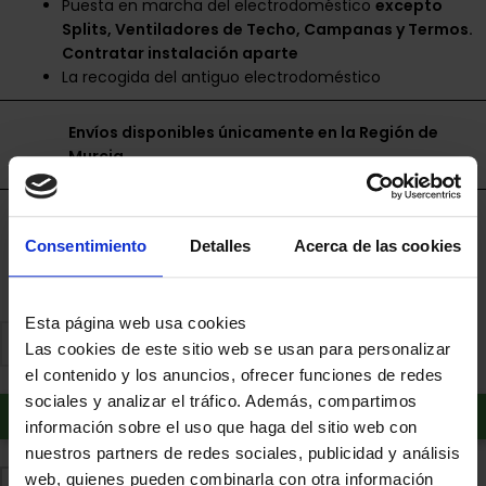
Puesta en marcha del electrodoméstico
excepto
Splits, Ventiladores de Techo, Campanas y Termos.
Contratar instalación aparte
La recogida del antiguo electrodoméstico
Envíos disponibles únicamente en la Región de
Murcia.
Financia a plazos con Cetelem
Consentimiento
Detalles
Acerca de las cookies
+ info
Esta página web usa cookies
Las cookies de este sitio web se usan para personalizar
el contenido y los anuncios, ofrecer funciones de redes
sociales y analizar el tráfico. Además, compartimos
Añadir al carrito
información sobre el uso que haga del sitio web con
nuestros partners de redes sociales, publicidad y análisis
web, quienes pueden combinarla con otra información