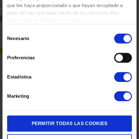
Comparte
Añadir a favoritos
que les haya proporcionado o que hayan recopilado a
partir del uso que haya hecho de sus servicios.Mas
Productos relacionados
información en
Política de cookies
Selección
Necesario
de
consentimiento
NUEVO
Preferencias
Estadística
SMARTPHONE REALME 14T 5G 8/256 6,67″ OBSIDIAN BL
Marketing
239,00
€
PERMITIR TODAS LAS COOKIES