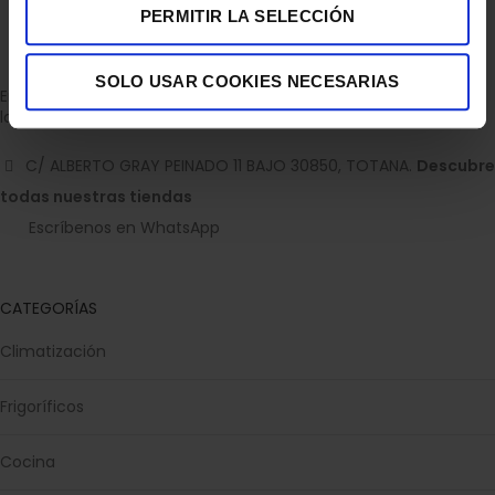
PERMITIR LA SELECCIÓN
SOLO USAR COOKIES NECESARIAS
Empresa dedicada a la venta de accesorios para el hogar con
la experiencia de 36 años.
C/ ALBERTO GRAY PEINADO 11 BAJO 30850, TOTANA.
Descubre
todas nuestras tiendas
Escríbenos en WhatsApp
CATEGORÍAS
Climatización
Frigoríficos
Cocina