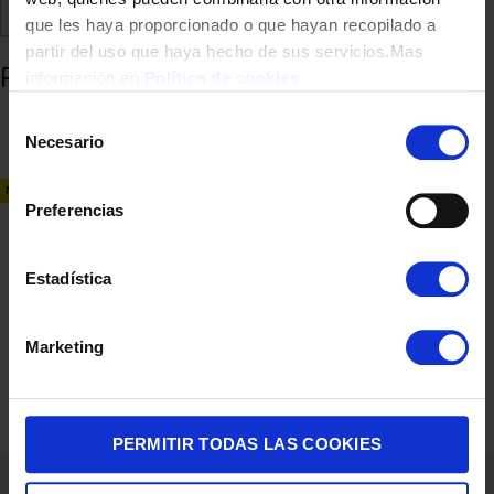
Comparte
Añadir a favoritos
que les haya proporcionado o que hayan recopilado a
partir del uso que haya hecho de sus servicios.Mas
Productos relacionados
información en
Política de cookies
Selección
Necesario
de
consentimiento
NUEVO
Preferencias
Estadística
SMARTPHONE REALME 14T 5G 8/256 6,67″ OBSIDIAN BL
Marketing
239,00
€
PERMITIR TODAS LAS COOKIES