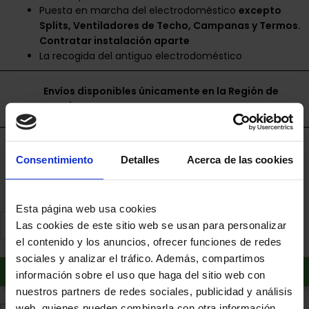
Puesta en marcha del electrodoméstico
excepto
Splits, Ventiladores de Techo, Campanas y Termos.
Contratar instalación aparte
La recogida del antiguo electrodoméstico
Envíos disponibles únicamente en la Región de
Murcia.
Financia a plazos con Cetelem
Consentimiento
Detalles
Acerca de las cookies
+ info
Esta página web usa cookies
Las cookies de este sitio web se usan para personalizar
el contenido y los anuncios, ofrecer funciones de redes
sociales y analizar el tráfico. Además, compartimos
Añadir al carrito
información sobre el uso que haga del sitio web con
nuestros partners de redes sociales, publicidad y análisis
web, quienes pueden combinarla con otra información