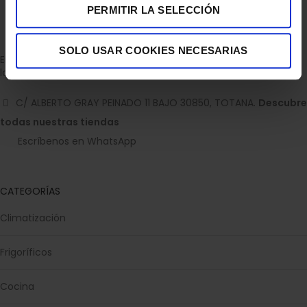
PERMITIR LA SELECCIÓN
SOLO USAR COOKIES NECESARIAS
Empresa dedicada a la venta de accesorios para el hogar con
la experiencia de 36 años.
C/ ALBERTO GRAY PEINADO 11 BAJO 30850, TOTANA.
Descubre
todas nuestras tiendas
Escríbenos en WhatsApp
CATEGORÍAS
Climatización
Frigoríficos
Cocina