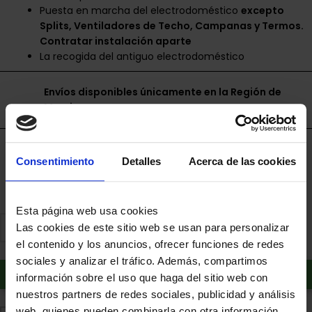
Puesta en marcha del electrodoméstico
excepto
Splits, Ventiladores de Techo, Campanas y Termos.
Contratar instalación aparte
La recogida del antiguo electrodoméstico
Envíos disponibles únicamente en la Región de
Murcia.
Financia a plazos con Cetelem
Consentimiento
Detalles
Acerca de las cookies
+ info
Esta página web usa cookies
Las cookies de este sitio web se usan para personalizar
el contenido y los anuncios, ofrecer funciones de redes
sociales y analizar el tráfico. Además, compartimos
Añadir al carrito
información sobre el uso que haga del sitio web con
nuestros partners de redes sociales, publicidad y análisis
web, quienes pueden combinarla con otra información