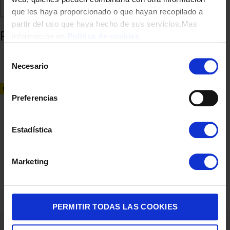
Comparte
Añadir a favoritos
que les haya proporcionado o que hayan recopilado a
partir del uso que haya hecho de sus servicios.Mas
Productos relacionados
información en
Política de cookies
Selección
Necesario
de
consentimiento
NUEVO
Preferencias
Estadística
SMARTPHONE REALME 14T 5G 8/256 6,67″ OBSIDIAN BL
Marketing
239,00
€
PERMITIR TODAS LAS COOKIES