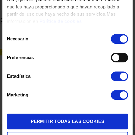
Comparte
Añadir a favoritos
que les haya proporcionado o que hayan recopilado a
partir del uso que haya hecho de sus servicios.Mas
Productos relacionados
información en
Política de cookies
Selección
Necesario
de
consentimiento
NUEVO
Preferencias
Estadística
SMARTPHONE REALME 14T 5G 8/256 6,67″ OBSIDIAN BL
Marketing
239,00
€
PERMITIR TODAS LAS COOKIES