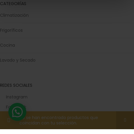
CATEGORÍAS
Climatización
Frigoríficos
Cocina
Lavado y Secado
REDES SOCIALES
Instagram
Facebook
TikTok
No se han encontrado productos que
coincidan con tu selección.