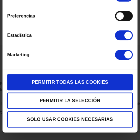
consentimiento
Preferencias
Estadística
Marketing
PERMITIR TODAS LAS COOKIES
Empresa dedicada a la venta de accesorios para el hogar con
la experiencia de 36 años.
PERMITIR LA SELECCIÓN
C/ ALBERTO GRAY PEINADO 11 BAJO 30850, TOTANA.
Descubre
todas nuestras tiendas
SOLO USAR COOKIES NECESARIAS
Escríbenos en WhatsApp