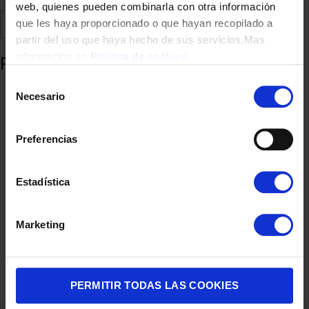
web, quienes pueden combinarla con otra información
Comparte
Añadir a favoritos
que les haya proporcionado o que hayan recopilado a
partir del uso que haya hecho de sus servicios.Mas
información en
Política de cookies
Productos relacionados
Selección
Necesario
de
consentimiento
Preferencias
Estadística
Marketing
BICICLETA ELECTRICA CECOTEC 07178 AUTONOMIA 80KM
699,00
€
PERMITIR TODAS LAS COOKIES