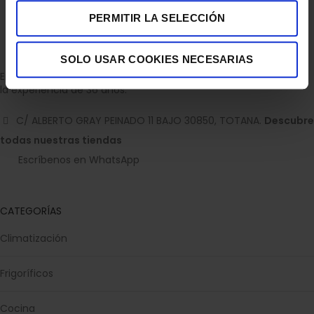
PERMITIR LA SELECCIÓN
SOLO USAR COOKIES NECESARIAS
Empresa dedicada a la venta de accesorios para el hogar con
la experiencia de 36 años.
C/ ALBERTO GRAY PEINADO 11 BAJO 30850, TOTANA.
Descubre
todas nuestras tiendas
Escríbenos en WhatsApp
CATEGORÍAS
Climatización
Frigoríficos
Cocina