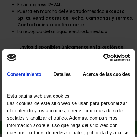
Envío express 12-24h
Puesta en marcha del electrodoméstico
excepto
Splits, Ventiladores de Techo, Campanas y Termos.
Contratar instalación aparte
La recogida del antiguo electrodoméstico
Envíos disponibles únicamente en la Región de
Murcia.
Financia a plazos con Cetelem
Consentimiento
Detalles
Acerca de las cookies
+ info
Esta página web usa cookies
Las cookies de este sitio web se usan para personalizar
el contenido y los anuncios, ofrecer funciones de redes
sociales y analizar el tráfico. Además, compartimos
Añadir al carrito
información sobre el uso que haga del sitio web con
nuestros partners de redes sociales, publicidad y análisis