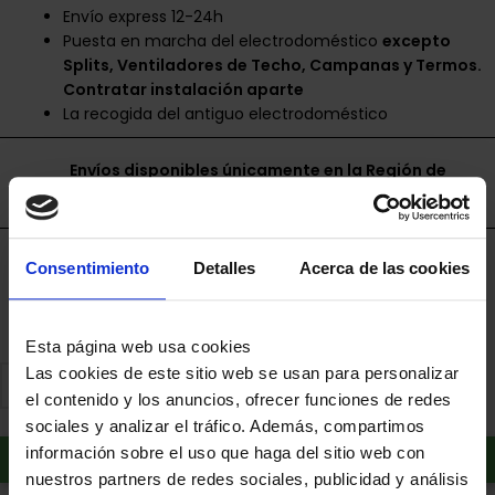
Envío express 12-24h
Puesta en marcha del electrodoméstico
excepto
Splits, Ventiladores de Techo, Campanas y Termos.
Contratar instalación aparte
La recogida del antiguo electrodoméstico
Envíos disponibles únicamente en la Región de
Murcia.
Financia a plazos con Cetelem
Consentimiento
Detalles
Acerca de las cookies
+ info
Esta página web usa cookies
Las cookies de este sitio web se usan para personalizar
el contenido y los anuncios, ofrecer funciones de redes
sociales y analizar el tráfico. Además, compartimos
Añadir al carrito
información sobre el uso que haga del sitio web con
nuestros partners de redes sociales, publicidad y análisis