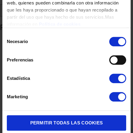
web, quienes pueden combinarla con otra información
Comparte
Añadir a favoritos
que les haya proporcionado o que hayan recopilado a
partir del uso que haya hecho de sus servicios.Mas
información en
Política de cookies
Productos relacionados
Selección
Necesario
de
consentimiento
Preferencias
Estadística
Marketing
BICICLETA ELECTRICA CECOTEC 07178 AUTONOMIA 80KM
699,00
€
PERMITIR TODAS LAS COOKIES