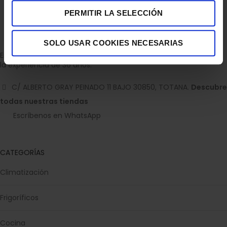
PERMITIR LA SELECCIÓN
SOLO USAR COOKIES NECESARIAS
Empresa dedicada a la venta de accesorios para el hogar con
la experiencia de 36 años.
C/ ALBERTO GRAY PEINADO 11 BAJO 30850, TOTANA.
Descubre
todas nuestras tiendas
Escríbenos en WhatsApp
CATEGORÍAS
Climatización
Frigoríficos
Cocina