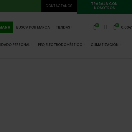
TRABAJA CON
CONTÁCTANOS
NOSOTROS
0
0
EMANA
BUSCA POR MARCA
TIENDAS
0,00
€
IDADO PERSONAL
PEQ ELECTRODOMÉSTICO
CLIMATIZACIÓN