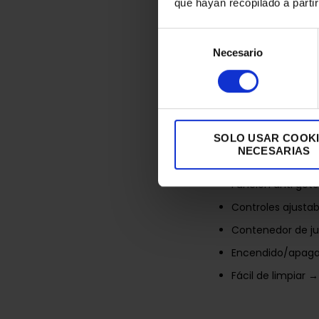
Manual de usuari
que hayan recopilado a parti
Selección
Características
Necesario
de
Color del produc
consentimiento
Tazón → No
Tapa → Sí
Almacenamiento 
SOLO USAR COOK
NECESARIAS
Partes de platos
Función anti gote
Controles ajusta
Contenedor de j
Encendido/apaga
Fácil de limpiar →