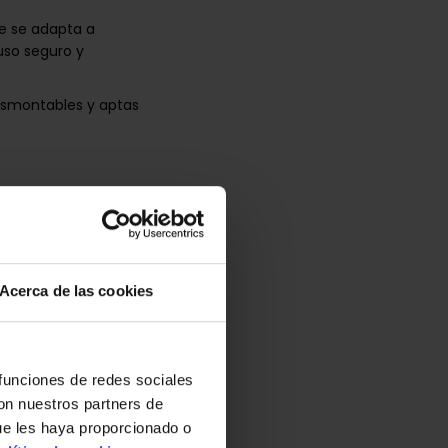
e se adapta a
 uso seguro y
esmontables y aptas
Acerca de las cookies
 funciones de redes sociales
con nuestros partners de
ue les haya proporcionado o