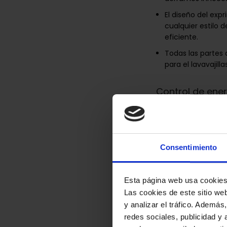
El diseño del exp
cualquier estilo 
eficiente.
Todas las partes
para el lavavajill
Control de ene
Potencia → 60
Detalles técnic
Consentimiento
No contiene → Bis
Esta página web usa cookie
Contenido del 
Las cookies de este sitio we
y analizar el tráfico. Ademá
Cantidad por paq
redes sociales, publicidad y