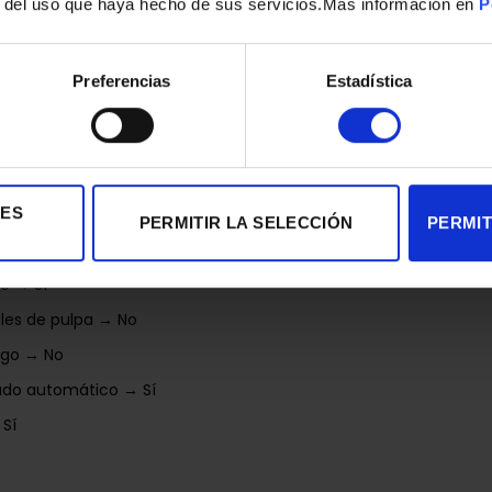
o → Sí
r del uso que haya hecho de sus servicios.Mas información en
P
Preferencias
Estadística
to → Negro
de cable → No
IES
PERMITIR LA SELECCIÓN
PERMIT
 a prueba de agua → Sí
o → Sí
bles de pulpa → No
ugo → No
do automático → Sí
 Sí