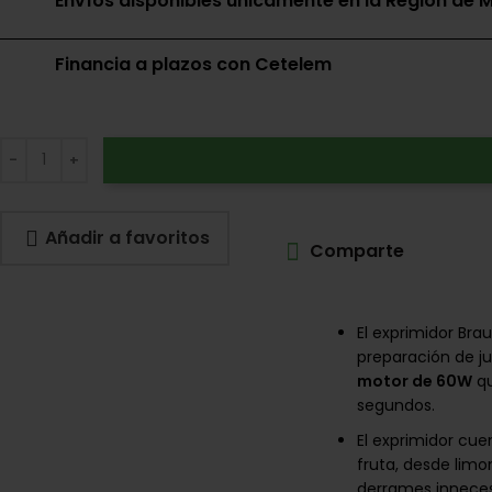
Envíos disponibles únicamente en la Región de M
Financia a plazos con Cetelem
Añadir a favoritos
Comparte
El exprimidor Br
preparación de j
motor de 60W
qu
segundos.
El exprimidor cu
fruta, desde lim
derrames inneces