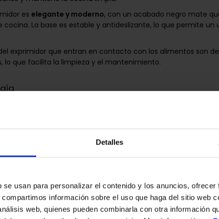
rimidor es
elegante y moderno
, con un acabado negro mate qu
de cocina. La base es estable y antideslizante, lo que permite un
 del exprimidor que entran en contacto con los alimentos son d
as, lo que facilita la limpieza y el mantenimiento.
rgía
os
Detalles
fenol A (BPA)
s
embalaje
b se usan para personalizar el contenido y los anuncios, ofrecer
s, compartimos información sobre el uso que haga del sitio web 
uete → 1
 análisis web, quienes pueden combinarla con otra información q