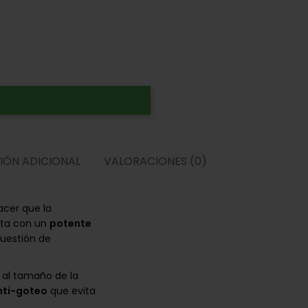
IÓN ADICIONAL
VALORACIONES (0)
acer que la
nta con un
potente
cuestión de
al tamaño de la
nti-goteo
que evita