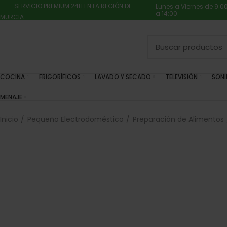
SERVICIO PREMIUM 24H EN LA REGIÓN DE
Lunes a Viernes de 9:0
a 14:00.
MURCIA
COCINA
FRIGORÍFICOS
LAVADO Y SECADO
TELEVISIÓN
SON
MENAJE
Inicio
Pequeño Electrodoméstico
Preparación de Alimentos