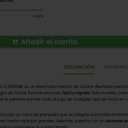
urcia.
+ info
Añadir al carrito
DESCRIPCIÓN
INFORMAC
aun CJ3050BK es un electrodoméstico de cocina diseñado para h
ugos de frutas frescas sea más
fácil y rápida
. Este modelo cue
e le permite extraer todo el jugo de cualquier tipo de fruta en 
enta con un cono de prensado que se adapta automáticamente 
ones hasta naranjas grandes. Además, cuenta con un
sistema a
arios y mantiene la cocina limpia.