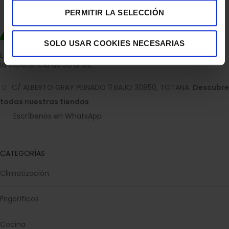
PERMITIR LA SELECCIÓN
SOLO USAR COOKIES NECESARIAS
Empresa dedicada a la venta de accesorios para el hogar con
la experiencia de 36 años.
C/ ALBERTO GRAY PEINADO 11 BAJO 30850, TOTANA.
Descubre
todas nuestras tiendas
Escríbenos en WhatsApp
CATEGORÍAS
Climatización
Frigoríficos
Cocina