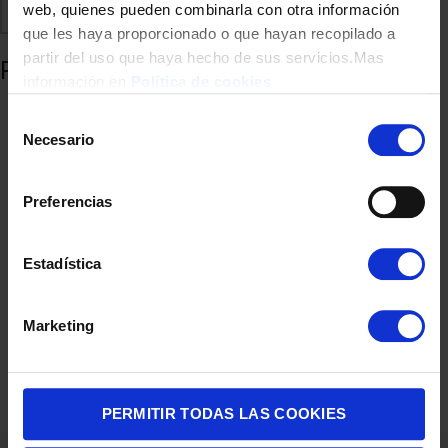
web, quienes pueden combinarla con otra información
Comparte
Añadir a favoritos
que les haya proporcionado o que hayan recopilado a
partir del uso que haya hecho de sus servicios.Mas
Productos relacionados
información en
Política de cookies
Selección
Necesario
de
consentimiento
Preferencias
Estadística
CONGELADOR VERTICAL BEKO RFNE290L41WN 171,4×59,5 250L
Marketing
BCO
540,00
€
PERMITIR TODAS LAS COOKIES