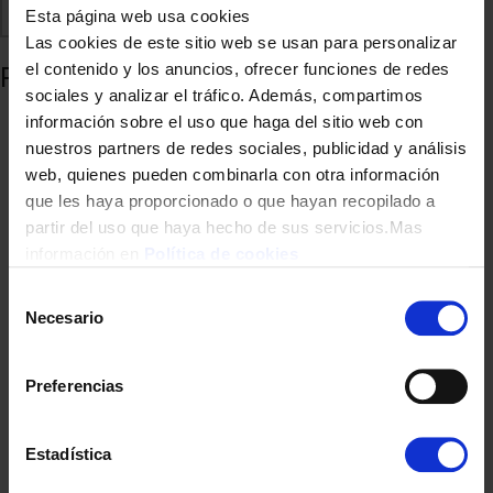
Comparte
Añadir a favoritos
Esta página web usa cookies
Las cookies de este sitio web se usan para personalizar
Productos relacionados
el contenido y los anuncios, ofrecer funciones de redes
sociales y analizar el tráfico. Además, compartimos
información sobre el uso que haga del sitio web con
nuestros partners de redes sociales, publicidad y análisis
web, quienes pueden combinarla con otra información
que les haya proporcionado o que hayan recopilado a
partir del uso que haya hecho de sus servicios.Mas
información en
Política de cookies
Selección
Necesario
de
TELEVISION HISENSE 75″ 75A7Q UHD QLED SMART TV HDR10+
consentimiento
Preferencias
629,00
€
Estadística