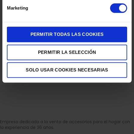
Marketing
PERMITIR TODAS LAS COOKIES
TELEVISION SAMSUNG 75″ TQ75Q7F4 UHD QLED SMARTTV
PERMITIR LA SELECCIÓN
HDR10
770,00
€
SOLO USAR COOKIES NECESARIAS
Empresa dedicada a la venta de accesorios para el hogar con
la experiencia de 36 años.