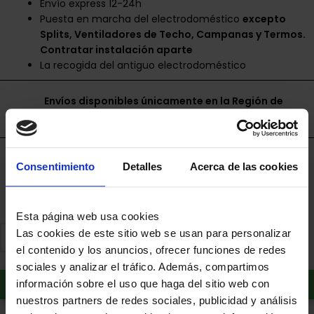
Envío express 12-24h
Puesta en marcha del electrodoméstico
excepto
Splits, Ventiladores de Techo, Campanas y Termos.
Contratar instalación aparte
La recogida del antiguo electrodoméstico
Envíos disponibles únicamente en la Región de
Murcia.
Financia a plazos con Cetelem
Consentimiento
Detalles
Acerca de las cookies
+ info
Esta página web usa cookies
Las cookies de este sitio web se usan para personalizar
el contenido y los anuncios, ofrecer funciones de redes
sociales y analizar el tráfico. Además, compartimos
Añadir al carrito
información sobre el uso que haga del sitio web con
nuestros partners de redes sociales, publicidad y análisis