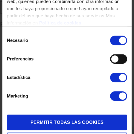
web, quienes pueden combinarla con otra información
Comparte
Añadir a favoritos
que les haya proporcionado o que hayan recopilado a
partir del uso que haya hecho de sus servicios.Mas
Productos relacionados
información en
Política de cookies
Selección
Necesario
de
consentimiento
Preferencias
Estadística
Marketing
CAFETERA ITALIANA BIALETTI 3T MOKA EXCLUSIVE GREN
38,90
€
PERMITIR TODAS LAS COOKIES