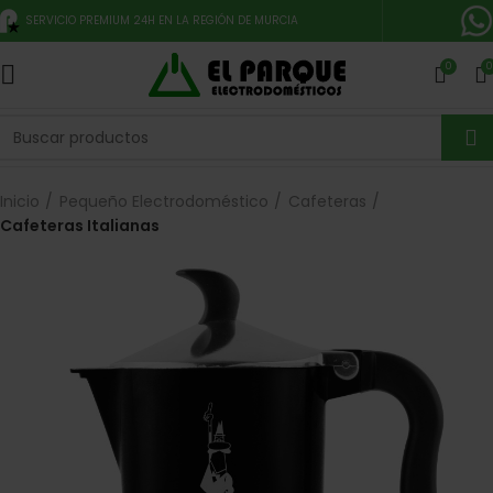
SERVICIO PREMIUM 24H EN LA REGIÓN DE MURCIA
0
0
Inicio
Pequeño Electrodoméstico
Cafeteras
Cafeteras Italianas