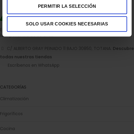
PERMITIR LA SELECCIÓN
SOLO USAR COOKIES NECESARIAS
Empresa dedicada a la venta de accesorios para el hogar con
la experiencia de 36 años.
C/ ALBERTO GRAY PEINADO 11 BAJO 30850, TOTANA.
Descubre
todas nuestras tiendas
Escríbenos en WhatsApp
CATEGORÍAS
Climatización
Frigoríficos
Cocina