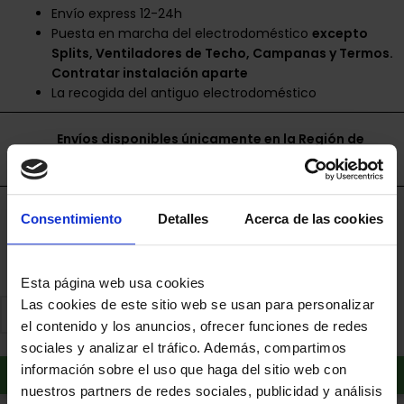
Envío express 12-24h
Puesta en marcha del electrodoméstico
excepto
Splits, Ventiladores de Techo, Campanas y Termos.
Contratar instalación aparte
La recogida del antiguo electrodoméstico
Envíos disponibles únicamente en la Región de
Murcia.
Financia a plazos con Cetelem
Consentimiento
Detalles
Acerca de las cookies
+ info
Esta página web usa cookies
Las cookies de este sitio web se usan para personalizar
el contenido y los anuncios, ofrecer funciones de redes
sociales y analizar el tráfico. Además, compartimos
Añadir al carrito
información sobre el uso que haga del sitio web con
nuestros partners de redes sociales, publicidad y análisis