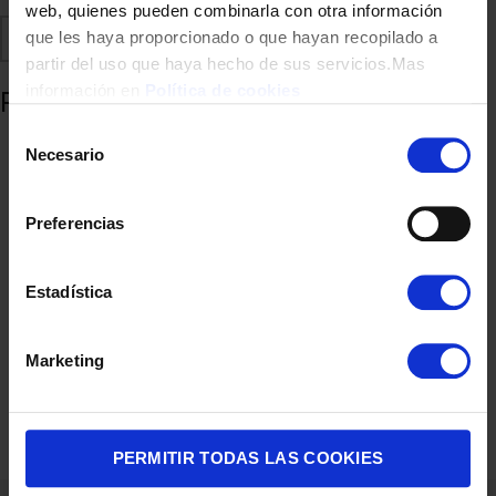
web, quienes pueden combinarla con otra información
Comparte
Añadir a favoritos
que les haya proporcionado o que hayan recopilado a
partir del uso que haya hecho de sus servicios.Mas
información en
Política de cookies
Productos relacionados
Selección
Necesario
de
consentimiento
Preferencias
Estadística
Marketing
CAFETERA ITALIANA BIALETTI 3T MOKA EXCLUSIVE GREN
38,90
€
PERMITIR TODAS LAS COOKIES