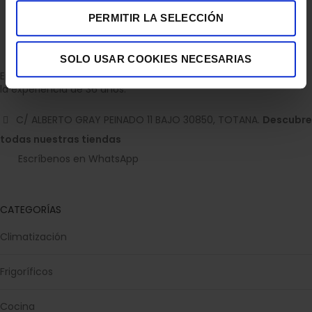
PERMITIR LA SELECCIÓN
SOLO USAR COOKIES NECESARIAS
Empresa dedicada a la venta de accesorios para el hogar con
la experiencia de 36 años.
C/ ALBERTO GRAY PEINADO 11 BAJO 30850, TOTANA.
Descubre
todas nuestras tiendas
Escríbenos en WhatsApp
CATEGORÍAS
Climatización
Frigoríficos
Cocina