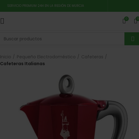
SERVICIO PREMIUM 24H EN LA REGIÓN DE MURCIA
0
0
Inicio
Pequeño Electrodoméstico
Cafeteras
Cafeteras Italianas