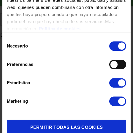
nuestros partners de redes sociales, publicidad y análisis
web, quienes pueden combinarla con otra información
que les haya proporcionado o que hayan recopilado a
Comparte
Añadir a favoritos
partir del uso que haya hecho de sus servicios.Mas
información en
Política de cookies
Productos relacionados
Selección
Necesario
de
consentimiento
Preferencias
Estadística
Marketing
CAFETERA ITALIANA BIALETTI 3T MOKA EXCLUSIVE GREN
38,90
€
PERMITIR TODAS LAS COOKIES