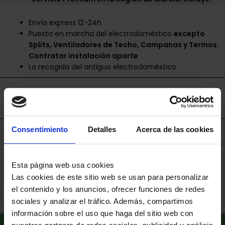
Envío express 12-24h
Puesta en marcha del electrodoméstico
excepto
Splits, Ventiladores de Techo, Campanas y Termos.
Contratar instalación aparte
La recogida del antiguo electrodoméstico
Envíos disponibles únicamente en la Región de
Murcia.
Consentimiento
Detalles
Acerca de las cookies
Financia a plazos con Cetelem
+ info
Esta página web usa cookies
Las cookies de este sitio web se usan para personalizar
el contenido y los anuncios, ofrecer funciones de redes
sociales y analizar el tráfico. Además, compartimos
información sobre el uso que haga del sitio web con
Añadir al carrito