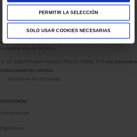
PERMITIR LA SELECCIÓN
SOLO USAR COOKIES NECESARIAS
Empresa dedicada a la venta de accesorios para el hogar con
la experiencia de 36 años.
C/ ALBERTO GRAY PEINADO 11 BAJO 30850, TOTANA.
Descubre
todas nuestras tiendas
Escríbenos en WhatsApp
CATEGORÍAS
Climatización
Frigoríficos