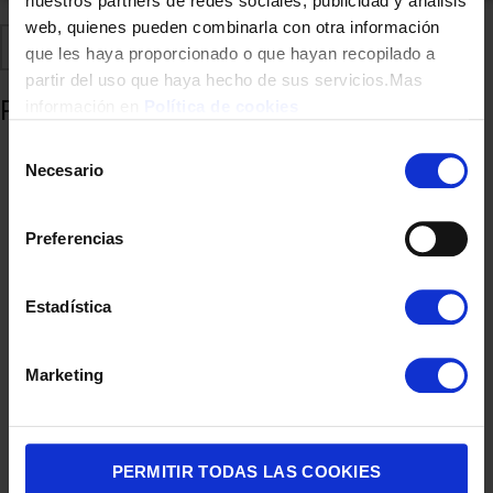
nuestros partners de redes sociales, publicidad y análisis
web, quienes pueden combinarla con otra información
Comparte
Añadir a favoritos
que les haya proporcionado o que hayan recopilado a
partir del uso que haya hecho de sus servicios.Mas
Productos relacionados
información en
Política de cookies
Selección
Necesario
de
consentimiento
Preferencias
Estadística
Marketing
CEPILLO PARA CABELLO REVLON RVDR5298EONE STEP PLUS
DESMONTABLE
37,00
€
PERMITIR TODAS LAS COOKIES