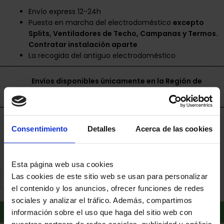
Envío express 12-24h
Puesta en marcha del electrodoméstico
excepto
Splits, Ventiladores de Techo, Campanas y Termos.
Contratar instalación aparte
La recogida del antiguo electrodoméstico
Envíos disponibles únicamente en la Región de
Murcia.
Financia a plazos con Cetelem
Consentimiento
Detalles
Acerca de las cookies
+ info
Esta página web usa cookies
Las cookies de este sitio web se usan para personalizar
el contenido y los anuncios, ofrecer funciones de redes
sociales y analizar el tráfico. Además, compartimos
Añadir al carrito
información sobre el uso que haga del sitio web con