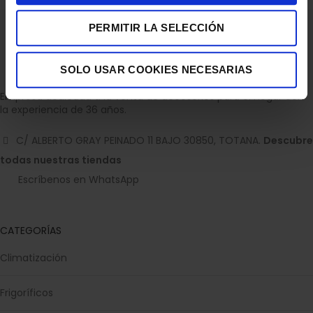
PERMITIR LA SELECCIÓN
SOLO USAR COOKIES NECESARIAS
Empresa dedicada a la venta de accesorios para el hogar con
la experiencia de 36 años.
C/ ALBERTO GRAY PEINADO 11 BAJO 30850, TOTANA.
Descubre
todas nuestras tiendas
Escríbenos en WhatsApp
CATEGORÍAS
Climatización
Frigoríficos