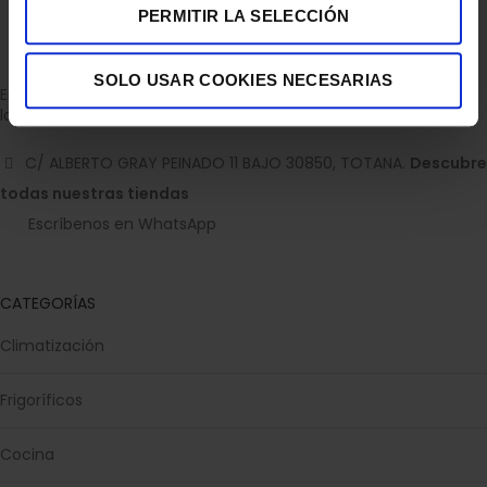
PERMITIR LA SELECCIÓN
SOLO USAR COOKIES NECESARIAS
Empresa dedicada a la venta de accesorios para el hogar con
la experiencia de 36 años.
C/ ALBERTO GRAY PEINADO 11 BAJO 30850, TOTANA.
Descubre
todas nuestras tiendas
Escríbenos en WhatsApp
CATEGORÍAS
Climatización
Frigoríficos
Cocina