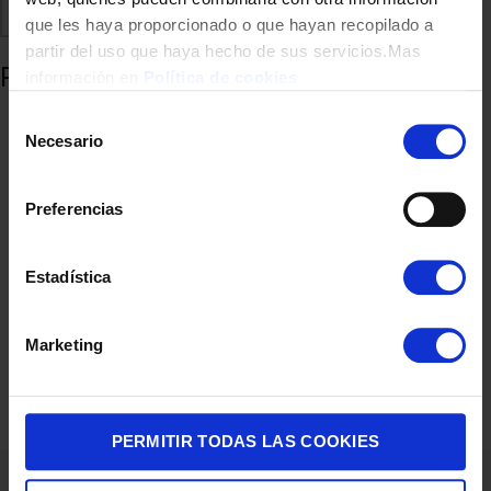
Comparte
Añadir a favoritos
que les haya proporcionado o que hayan recopilado a
partir del uso que haya hecho de sus servicios.Mas
Productos relacionados
información en
Política de cookies
Selección
Necesario
de
consentimiento
Preferencias
Estadística
CORTAPELOS ROWENTA TN9999MAN 12EN1 ESTUCHE 120MIN
Marketing
60,90
€
PERMITIR TODAS LAS COOKIES