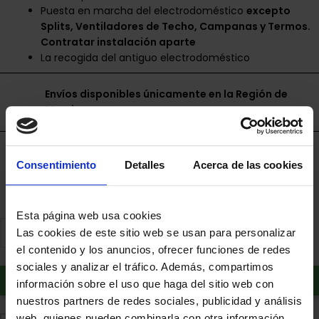
Puesta en marcha del electrodoméstico
excepto
Splits, Ventiladores de Techo, Campanas y Termos.
Contratar instalación aparte
La recogida del antiguo electrodoméstico
Envíos disponibles únicamente en la Región de
Murcia.
Financia a plazos con Cetelem
Consentimiento
Detalles
Acerca de las cookies
+ info
Esta página web usa cookies
Las cookies de este sitio web se usan para personalizar
el contenido y los anuncios, ofrecer funciones de redes
sociales y analizar el tráfico. Además, compartimos
Añadir al carrito
información sobre el uso que haga del sitio web con
nuestros partners de redes sociales, publicidad y análisis
web, quienes pueden combinarla con otra información