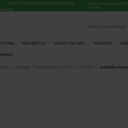
SERVICIO PREMIUM 24H EN LA REGIÓN DE
Lunes a Viernes de 9:0
a 14:00.
MURCIA
COCINA
FRIGORÍFICOS
LAVADO Y SECADO
TELEVISIÓN
SON
MENAJE
Inicio
Menaje
Menaje de Cocina
Cuchillos
cuchillo mon