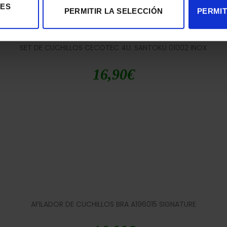
IES
PERMITIR LA SELECCIÓN
PERMIT
SET DE CUCHILLOS CECOTEC 4U. SANTOKU 01002 INOX
16,90
€
AFILADOR DE CUCHILLOS BRA A196015 SIGNATURE