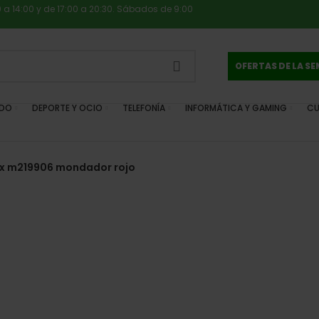
0 a 14:00 y de 17:00 a 20:30. Sábados de 9:00
OFERTAS DE LA S
IDO
DEPORTE Y OCIO
TELEFONÍA
INFORMÁTICA Y GAMING
CU
ix m219906 mondador rojo