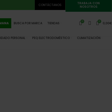
TRABAJA CON
CONTÁCTANOS
NOSOTROS
0
0
EMANA
BUSCA POR MARCA
TIENDAS
0,00
€
IDADO PERSONAL
PEQ ELECTRODOMÉSTICO
CLIMATIZACIÓN