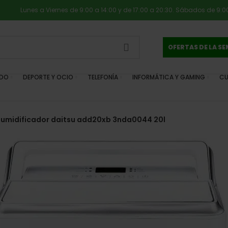
Lunes a Viernes de 9:00 a 14:00 y de 17:00 a 20:30. Sábados de 9:00
OFERTAS DE LA S
IDO
DEPORTE Y OCIO
TELEFONÍA
INFORMÁTICA Y GAMING
CU
umidificador daitsu add20xb 3nda0044 20l