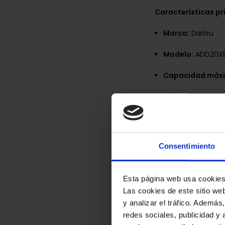
Características pr
Marca:
Daitsu
Modelo:
ADD20X
Capacidad máxi
Ubicación reco
Color del produc
Diseño y construcc
Consentimiento
Material de la c
Esta página web usa cookie
Pantalla incorp
Las cookies de este sitio we
y analizar el tráfico. Ademá
Permite visual
redes sociales, publicidad y