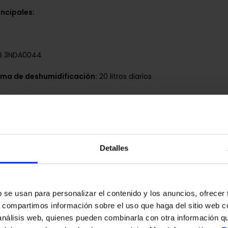
incipales:
B 3NDA0044
ma de deshumidificación:
20 litros diarios
mendada:
Piso
to:
Blanco
ión:
Detalles
arcasa:
Plástico
s
orada:
Sí
b se usan para personalizar el contenido y los anuncios, ofrecer
s, compartimos información sobre el uso que haga del sitio web 
izar y controlar los parámetros de funcionamiento
 análisis web, quienes pueden combinarla con otra información q