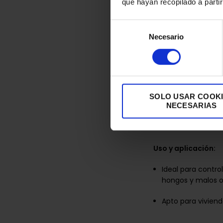
que hayan recopilado a parti
Agarraderas:
Sí
Selección
Facilitan el tr
Necesario
de
consentimiento
Funcionalidad:
Temporizador in
Permite progr
SOLO USAR COOK
NECESARIAS
Duración del co
Uso y aplicación:
Ideal para contro
hongos y malos o
Apto para vivien