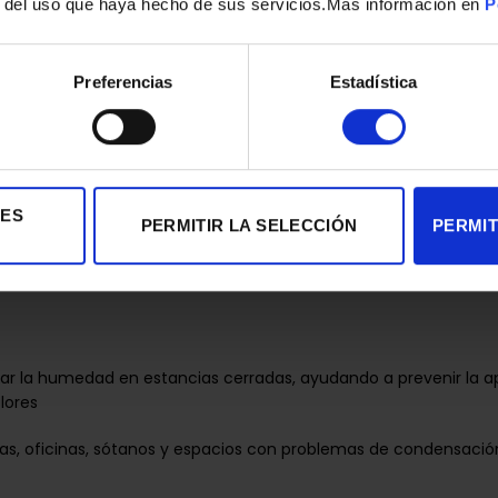
r del uso que haya hecho de sus servicios.Mas información en
P
ansporte y la movilidad del equipo
Preferencias
Estadística
tegrado:
Sí
amar su funcionamiento hasta un máximo de 24 horas
IES
PERMITIR LA SELECCIÓN
PERMIT
ntador (máxima):
24 horas
lar la humedad en estancias cerradas, ayudando a prevenir la 
lores
das, oficinas, sótanos y espacios con problemas de condensació