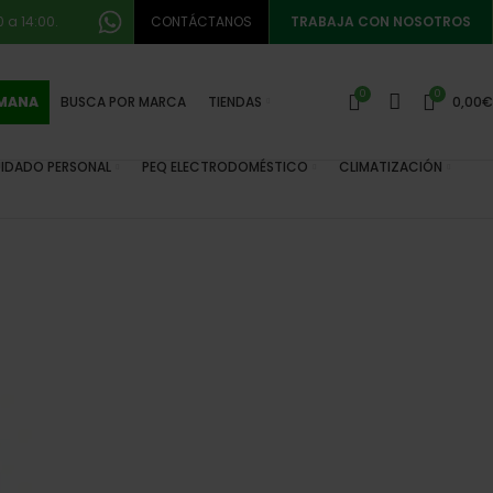
 a 14:00.
CONTÁCTANOS
TRABAJA CON NOSOTROS
0
0
EMANA
BUSCA POR MARCA
TIENDAS
0,00
€
IDADO PERSONAL
PEQ ELECTRODOMÉSTICO
CLIMATIZACIÓN